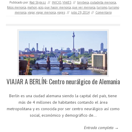
Publicado por:
Rod Stylezz
//
INICIO
,
VIAJES
//
binibeca
,
ciutadella menorca
,
fotos menorca
,
mahon
,
ocio
,
que hacer menorca
,
que ver menorca
,
turismo
,
turismo
menorca
,
viajar
,
viajar menorca
,
viajes
//
julio 29, 2014
//
Comentario
VIAJAR A BERLÍN: Centro neurálgico de Alemania
Berlín es una ciudad alemana siendo la capital del país, tiene
más de 4 millones de habitantes contando el área
metropolitana y es conocida por ser centro neurálgico así como
social, económico y demográfico de…
Entrada completa →