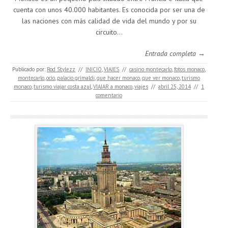
cuenta con unos 40.000 habitantes. Es conocida por ser una de
las naciones con más calidad de vida del mundo y por su
circuito…
Entrada completa →
Publicado por:
Rod Stylezz
//
INICIO
,
VIAJES
//
casino montecarlo
,
fotos monaco
,
montecarlo
,
ocio
,
palacio grimaldi
,
que hacer monaco
,
que ver monaco
,
turismo
monaco
,
turismo viajar costa azul
,
VIAJAR a monaco
,
viajes
//
abril 25, 2014
//
1
comentario