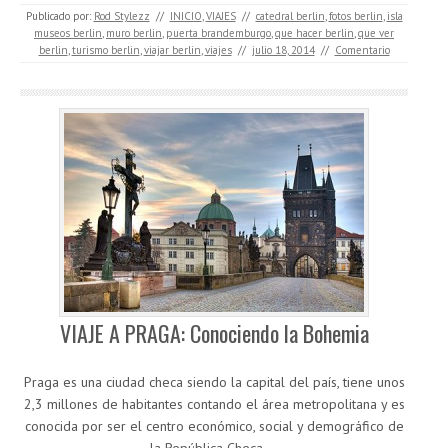
Publicado por:
Rod Stylezz
//
INICIO
,
VIAJES
//
catedral berlin
,
fotos berlin
,
isla
museos berlin
,
muro berlin
,
puerta brandemburgo
,
que hacer berlin
,
que ver
berlin
,
turismo berlin
,
viajar berlin
,
viajes
//
julio 18, 2014
//
Comentario
VIAJE A PRAGA: Conociendo la Bohemia
Praga es una ciudad checa siendo la capital del país, tiene unos
2,3 millones de habitantes contando el área metropolitana y es
conocida por ser el centro económico, social y demográfico de