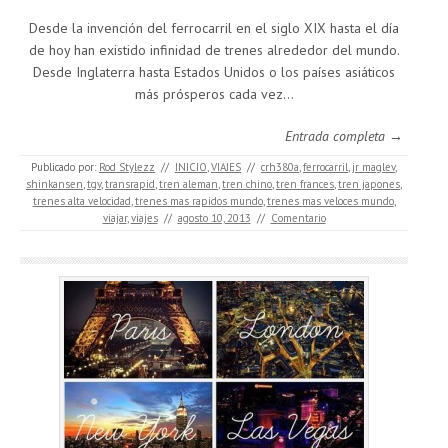
Desde la invención del ferrocarril en el siglo XIX hasta el día
de hoy han existido infinidad de trenes alrededor del mundo.
Desde Inglaterra hasta Estados Unidos o los países asiáticos
más prósperos cada vez…
Entrada completa →
Publicado por:
Rod Stylezz
//
INICIO
,
VIAJES
//
crh380a
,
ferrocarril
,
jr maglev
,
shinkansen
,
tgv
,
transrapid
,
tren aleman
,
tren chino
,
tren frances
,
tren japones
,
trenes alta velocidad
,
trenes mas rapidos mundo
,
trenes mas veloces mundo
,
viajar
,
viajes
//
agosto 10, 2013
//
Comentario