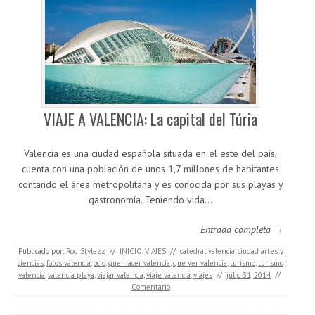
VIAJE A VALENCIA: La capital del Túria
Valencia es una ciudad española situada en el este del país,
cuenta con una población de unos 1,7 millones de habitantes
contando el área metropolitana y es conocida por sus playas y
gastronomía. Teniendo vida…
Entrada completa →
Publicado por:
Rod Stylezz
//
INICIO
,
VIAJES
//
catedral valencia
,
ciudad artes y
ciencias
,
fotos valencia
,
ocio
,
que hacer valencia
,
que ver valencia
,
turismo
,
turismo
valencia
,
valencia playa
,
viajar valencia
,
viaje valencia
,
viajes
//
julio 31, 2014
//
Comentario