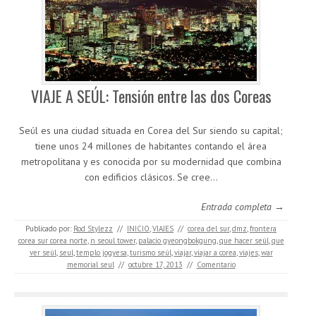
VIAJE A SEÚL: Tensión entre las dos Coreas
Seúl es una ciudad situada en Corea del Sur siendo su capital;
tiene unos 24 millones de habitantes contando el área
metropolitana y es conocida por su modernidad que combina
con edificios clásicos. Se cree…
Entrada completa →
Publicado por:
Rod Stylezz
//
INICIO
,
VIAJES
//
corea del sur
,
dmz
,
frontera
corea sur corea norte
,
n seoul tower
,
palacio gyeongbokgung
,
que hacer seúl
,
que
ver seúl
,
seul
,
templo jogyesa
,
turismo seúl
,
viajar
,
viajar a corea
,
viajes
,
war
memorial seul
//
octubre 17, 2013
//
Comentario