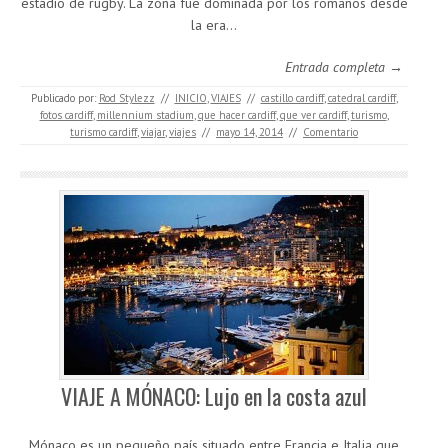
estadio de rugby. La zona fue dominada por los romanos desde
la era…
Entrada completa →
Publicado por:
Rod Stylezz
//
INICIO
,
VIAJES
//
castillo cardiff
,
catedral cardiff
,
fotos cardiff
,
millennium stadium
,
que hacer cardiff
,
que ver cardiff
,
turismo
,
turismo cardiff
,
viajar
,
viajes
//
mayo 14, 2014
//
Comentario
VIAJE A MÓNACO: Lujo en la costa azul
Mónaco es un pequeño país situado entre Francia e Italia que