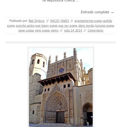
la República Checa.…
Entrada completa →
Publicado por:
Rod Stylezz
//
INICIO
,
VIAJES
//
ayuntamiento praga
,
castillo
praga
,
puente carlos
,
que hacer praga
,
que ver praga
,
stare mesto
,
turismo praga
,
viajar praga
,
viaje praga
,
viajes
//
julio 14, 2014
//
Comentario