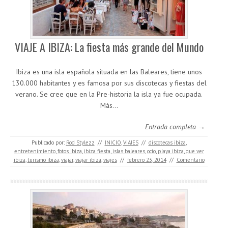
VIAJE A IBIZA: La fiesta más grande del Mundo
Ibiza es una isla española situada en las Baleares, tiene unos
130.000 habitantes y es famosa por sus discotecas y fiestas del
verano. Se cree que en la Pre-historia la isla ya fue ocupada.
Más…
Entrada completa →
Publicado por:
Rod Stylezz
//
INICIO
,
VIAJES
//
discotecas ibiza
,
entretenimiento
,
fotos ibiza
,
ibiza fiesta
,
islas baleares
,
ocio
,
playa ibiza
,
que ver
ibiza
,
turismo ibiza
,
viajar
,
viajar ibiza
,
viajes
//
febrero 23, 2014
//
Comentario