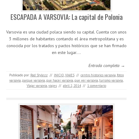
ESCAPADA A VARSOVIA: La capital de Polonia
Varsovia es una ciudad polaca siendo su capital. Cuenta con unos
3 millones de habitantes contando el área metropolitana y es
conocida por los tratados y pactos históricos que se han firmado
en este lugar.…
Entrada completa →
Publicado por:
Rod Stylezz
//
INICIO
,
VIAJES
//
centro historico varsovia
,
fotos
varsovia
,
parque varsovia
,
que hacer varsovia
,
que ver varsovia
,
turismo varsovia
,
VIajar varsovia
,
viajes
//
abril 2, 2014
//
1 comentario