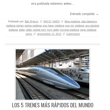
era poblada milenios antes…
Entrada completa →
Publicado por:
Rod Stylezz
//
INICIO
,
VIAJES
//
fotos mallorca
,
islas baleares
,
mallorca playas
,
palma mallorca
,
que hacer mallorca
,
que ver mallorca
,
seu catedral
mallorca
,
soller
,
soller palma tren
,
tren soller
,
turismo mallorca
,
viajar mallorca
,
viajes
//
septiembre 21, 2013
//
Comentario
LOS 5 TRENES MÁS RÁPIDOS DEL MUNDO