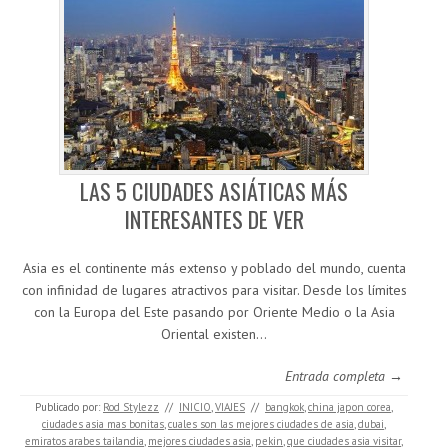
LAS 5 CIUDADES ASIÁTICAS MÁS
INTERESANTES DE VER
Asia es el continente más extenso y poblado del mundo, cuenta
con infinidad de lugares atractivos para visitar. Desde los límites
con la Europa del Este pasando por Oriente Medio o la Asia
Oriental existen…
Entrada completa →
Publicado por:
Rod Stylezz
//
INICIO
,
VIAJES
//
bangkok
,
china japon corea
,
ciudades asia mas bonitas
,
cuales son las mejores ciudades de asia
,
dubai
,
emiratos arabes tailandia
,
mejores ciudades asia
,
pekin
,
que ciudades asia visitar
,