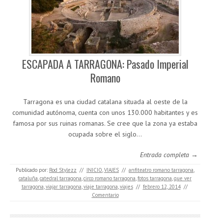
ESCAPADA A TARRAGONA: Pasado Imperial
Romano
Tarragona es una ciudad catalana situada al oeste de la
comunidad autónoma, cuenta con unos 130.000 habitantes y es
famosa por sus ruinas romanas. Se cree que la zona ya estaba
ocupada sobre el siglo…
Entrada completa →
Publicado por:
Rod Stylezz
//
INICIO
,
VIAJES
//
anfiteatro romano tarragona
,
cataluña
,
catedral tarragona
,
circo romano tarragona
,
fotos tarragona
,
que ver
tarragona
,
viajar tarragona
,
viaje tarragona
,
viajes
//
febrero 12, 2014
//
Comentario