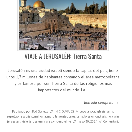
VIAJE A JERUSALÉN: Tierra Santa
Jerusalén es una ciudad israelí siendo la capital del país, tiene
unos 1,7 millones de habitantes contando el área metropolitana
y es famosa por ser Tierra Santa de las religiones más
importantes del mundo. La…
Entrada completa →
Publicado por:
Rod Stylezz
//
INICIO
,
VIAJES
//
cupula roca
,
iglesia santo
sepulcro
,
jesucristo
,
mahoma
,
muro lamentaciones
,
templo salomon
,
turismo
,
viajar
jerusalen
,
viaje jerusalem
,
viajes
,
virgen
,
yahve
//
mayo 30, 2014
//
Comentario