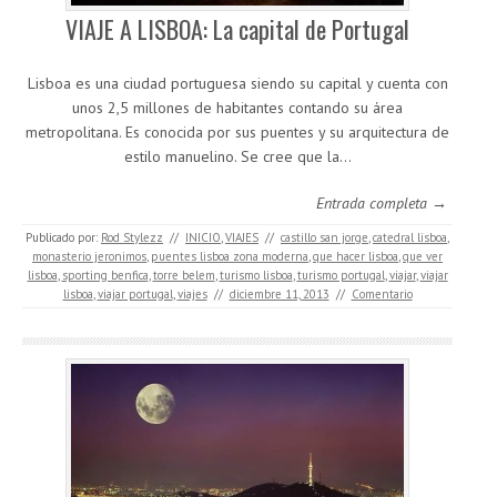
VIAJE A LISBOA: La capital de Portugal
Lisboa es una ciudad portuguesa siendo su capital y cuenta con
unos 2,5 millones de habitantes contando su área
metropolitana. Es conocida por sus puentes y su arquitectura de
estilo manuelino. Se cree que la…
Entrada completa →
Publicado por:
Rod Stylezz
//
INICIO
,
VIAJES
//
castillo san jorge
,
catedral lisboa
,
monasterio jeronimos
,
puentes lisboa zona moderna
,
que hacer lisboa
,
que ver
lisboa
,
sporting benfica
,
torre belem
,
turismo lisboa
,
turismo portugal
,
viajar
,
viajar
lisboa
,
viajar portugal
,
viajes
//
diciembre 11, 2013
//
Comentario