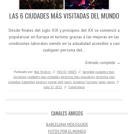
LAS 6 CIUDADES MÁS VISITADAS DEL MUNDO
Desde finales del siglo XIX y principios del XX se comenzó a
popularizar en Europa el turismo gracias a las mejoras en las
condiciones laborales siendo en la actualidad accesible a casi
cualquier persona del…
Entrada completa →
Publicado por:
Rod Stylezz
//
INICIO
,
VIAJES
//
bangkok
,
ciudades mas
turisticas
,
ciudades mas visitadas
,
destinos mas populares
,
destinos mas
visitados
,
estambul
,
londres
,
nueva york
,
paris
,
singapur
,
turismo
,
viajar
,
viajes
//
julio 31, 2013
//
Comentario
CANALES AMIGOS
BARCELONA VIDEOGUIDE
FOTOS POR EL MUNDO