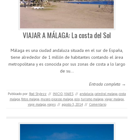
VIAJAR A MÁLAGA: La costa del Sol
Málaga es una ciudad andaluza situada en el sur de España,
tiene alrededor de 1 millón de habitantes contando el área
metropolitana y es conocida por sus zonas de costa a lo largo
de su…
Entrada completa →
Publicado por:
Rod Stylezz
//
INICIO
,
VIAJES
//
andalucia
,
catedral malaga
,
costa
malaga
,
fotos malaga
,
museo picasso malaga
,
ocio
,
turismo malaga
,
viajar malaga
,
viaje malaga
,
viajes
//
agosto 3, 2014
//
Comentario