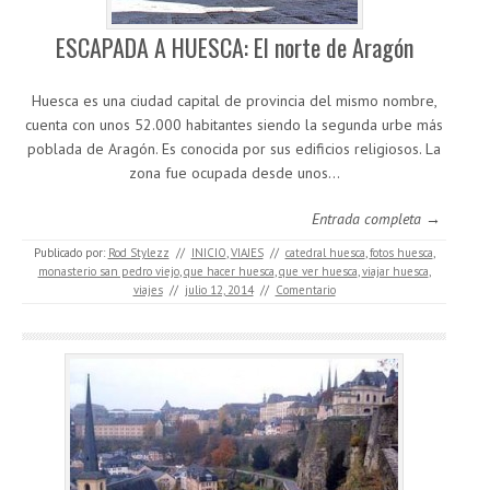
ESCAPADA A HUESCA: El norte de Aragón
Huesca es una ciudad capital de provincia del mismo nombre,
cuenta con unos 52.000 habitantes siendo la segunda urbe más
poblada de Aragón. Es conocida por sus edificios religiosos. La
zona fue ocupada desde unos…
Entrada completa →
Publicado por:
Rod Stylezz
//
INICIO
,
VIAJES
//
catedral huesca
,
fotos huesca
,
monasterio san pedro viejo
,
que hacer huesca
,
que ver huesca
,
viajar huesca
,
viajes
//
julio 12, 2014
//
Comentario