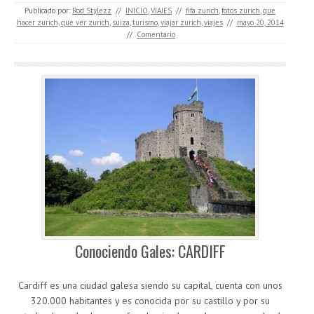
Publicado por:
Rod Stylezz
//
INICIO
,
VIAJES
//
fifa zurich
,
fotos zurich
,
que
hacer zurich
,
que ver zurich
,
suiza
,
turismo
,
viajar zurich
,
viajes
//
mayo 20, 2014
//
Comentario
Conociendo Gales: CARDIFF
Cardiff es una ciudad galesa siendo su capital, cuenta con unos
320.000 habitantes y es conocida por su castillo y por su