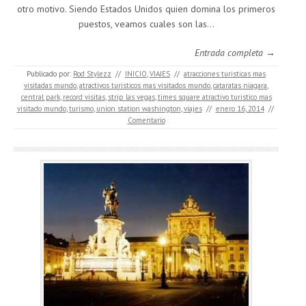
otro motivo. Siendo Estados Unidos quien domina los primeros
puestos, veamos cuales son las…
Entrada completa →
Publicado por:
Rod Stylezz
//
INICIO
,
VIAJES
//
atracciones turisticas mas
visitadas mundo
,
atractivos turisticos mas visitados mundo
,
cataratas niagara
,
central park
,
record visitas
,
strip las vegas
,
times square atractivo turistico mas
visitado mundo
,
turismo
,
union station washington
,
viajes
//
enero 16, 2014
//
Comentario