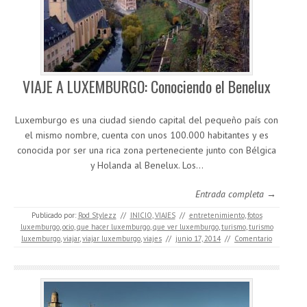
VIAJE A LUXEMBURGO: Conociendo el Benelux
Luxemburgo es una ciudad siendo capital del pequeño país con
el mismo nombre, cuenta con unos 100.000 habitantes y es
conocida por ser una rica zona perteneciente junto con Bélgica
y Holanda al Benelux. Los…
Entrada completa →
Publicado por:
Rod Stylezz
//
INICIO
,
VIAJES
//
entretenimiento
,
fotos
luxemburgo
,
ocio
,
que hacer luxemburgo
,
que ver luxemburgo
,
turismo
,
turismo
luxemburgo
,
viajar
,
viajar luxemburgo
,
viajes
//
junio 17, 2014
//
Comentario