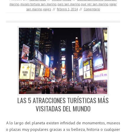
marino
,
museo tortura san marino
,
pais san marino
,
que ver san marino
,
viajar
san marino
,
viajes
//
febrero 1, 2014
//
Comentario
LAS 5 ATRACCIONES TURÍSTICAS MÁS
VISITADAS DEL MUNDO
A lo largo del planeta existen infinidad de monumentos, museos
o plazas muy populares gracias a su belleza, historia o cualquier