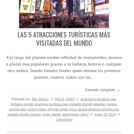
LAS 5 ATRACCIONES TURÍSTICAS MÁS
VISITADAS DEL MUNDO
A lo largo del planeta existen infinidad de monumentos, museos
o plazas muy populares gracias a su belleza, historia o cualquier
otro motivo. Siendo Estados Unidos quien domina los primeros
puestos, veamos cuales son las…
Entrada completa →
Publicado por:
Rod Stylezz
//
INICIO
,
VIAJES
//
atracciones turisticas mas
visitadas mundo
,
atractivos turisticos mas visitados mundo
,
cataratas niagara
,
central park
,
record visitas
,
strip las vegas
,
times square atractivo turistico mas
visitado mundo
,
turismo
,
union station washington
,
viajes
//
enero 16, 2014
//
Comentario