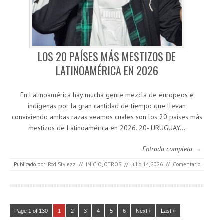
LOS 20 PAÍSES MÁS MESTIZOS DE
LATINOAMÉRICA EN 2026
En Latinoamérica hay mucha gente mezcla de europeos e
indígenas por la gran cantidad de tiempo que llevan
conviviendo ambas razas veamos cuales son los 20 países más
mestizos de Latinoamérica en 2026. 20- URUGUAY…
Entrada completa →
Publicado por:
Rod Stylezz
//
INICIO
,
OTROS
//
julio 14, 2026
//
Comentario
Page 1 of 130
1
2
3
4
5
6
Next ›
Last »