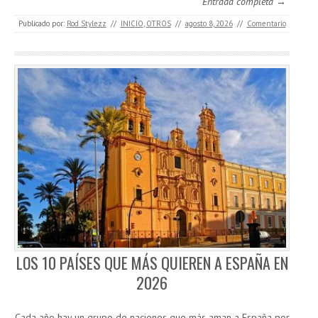
Entrada completa →
Publicado por:
Rod Stylezz
//
INICIO
,
OTROS
//
agosto 8, 2026
//
Comentario
LOS 10 PAÍSES QUE MÁS QUIEREN A ESPAÑA EN
2026
Cada año hay un grupo de naciones que más aman a España por