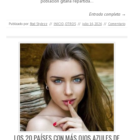
población gitana repartida…
Entrada completa →
Publicado por:
Rod Stylezz
//
INICIO
,
OTROS
//
julio 16, 2026
//
Comentario
LOS 20 PAÍSES CON MÁS OJOS AZULES DE