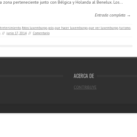
ca zona perteneciente junto con Bélgica y Holanda al Benelux. Los…
Entrada completa →
tretenimiento
,
fotos luxemburgo
,
ocio
,
que hacer luxemburgo
,
que ver luxemburgo
,
turismo
,
s
//
junio 17, 2014
//
Comentario
ACERCA DE
CONTRIBUYE