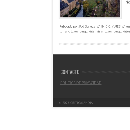
ri
Publicado por:
Rod Stylezz
//
INICIO
,
VIAJES
//
en
turismo luxemburgo
,
viajar
,
viajar luxemburgo
,
viaje
CONTACTO
POLÍTICA DE PRIVACIDAD
© 2026
CRITICALANDIA