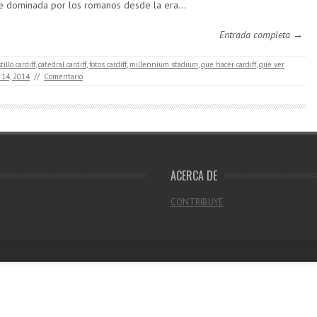
e dominada por los romanos desde la era…
Entrada completa →
tillo cardiff
,
catedral cardiff
,
fotos cardiff
,
millennium stadium
,
que hacer cardiff
,
que ver
 14, 2014
//
Comentario
ACERCA DE
CONTRIBUYE