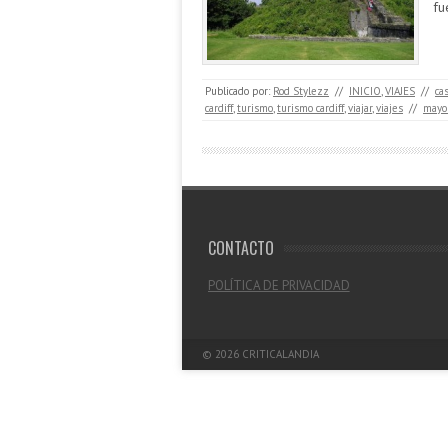
fu
Publicado por:
Rod Stylezz
//
INICIO
,
VIAJES
//
cas
cardiff
,
turismo
,
turismo cardiff
,
viajar
,
viajes
//
mayo
CONTACTO
POLÍTICA DE PRIVACIDAD
© 2026
CRITICALANDIA