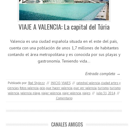
VIAJE A VALENCIA: La capital del Túria
Valencia es una ciudad española situada en el este del país,
cuenta con una población de unos 1,7 millones de habitantes
contando el área metropolitana y es conocida por sus playas y
gastronomía. Teniendo vida…
Entrada completa →
Publicado por:
Rod Stylezz
//
INICIO
,
VIAJES
//
catedral valencia
,
ciudad artes y
ciencias
,
fotos valencia
,
ocio
,
que hacer valencia
,
que ver valencia
,
turismo
,
turismo
valencia
,
valencia playa
,
viajar valencia
,
viaje valencia
,
viajes
//
julio 31, 2014
//
Comentario
CANALES AMIGOS