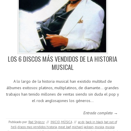
LOS 6 DISCOS MÁS VENDIDOS DE LA HISTORIA
MUSICAL
A lo largo de la historia musical han existido multitud de
álbumes exitosos: platinos, multiplatinos, de diamante… grandes
trabajos han tenido millones de ventas siendo sin duda el pop y
el rock anglosajones los géneros…
Entrada completa →
Publicado por:
Rod Stylezz
//
INICIO
,
MÚSICA
//
ac-dc
,
back in black
,
bat out of
hell
,
discos mas vendidos historia
,
meat loaf
,
michael jackson
,
musica
,
musica