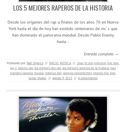
LOS 5 MEJORES RAPEROS DE LA HISTORIA
Desde los orígenes del rap a finales de los años 70 en Nueva
York hasta el día de hoy han existido centenares de mc’ s que
han dominado el panorama mundial. Desde Public Enemy
hasta…
Entrada completa →
Publicado por:
Rod Stylezz
//
INICIO
,
MÚSICA
//
2pac
,
dr. dre
,
eminem
,
hip hop
,
jay z
,
lideres rap
,
los mejores del rap
,
los mejores raperos de la historia
,
mas
grandes raperos
,
musica
,
notorius big
,
raperos importentes
,
records hip hop
,
tupac shakur
//
agosto 9, 2013
//
6 comentarios