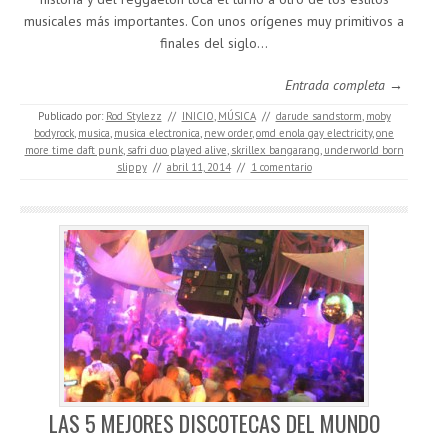
musicales más importantes. Con unos orígenes muy primitivos a
finales del siglo…
Entrada completa →
Publicado por:
Rod Stylezz
//
INICIO
,
MÚSICA
//
darude sandstorm
,
moby
bodyrock
,
musica
,
musica electronica
,
new order
,
omd enola gay electricity
,
one
more time daft punk
,
safri duo played alive
,
skrillex bangarang
,
underworld born
slippy
//
abril 11, 2014
//
1 comentario
LAS 5 MEJORES DISCOTECAS DEL MUNDO