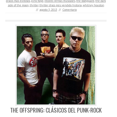
discos mas exitosos
,
pink floyd
,
records ventas musicales
,
the bodyguard
,
the dark
side of the moon
,
thriller
,
thriller disco más vendido historia
,
whitney houston
//
agosto 3, 2013
//
Comentario
THE OFFSPRING: CLÁSICOS DEL PUNK-ROCK