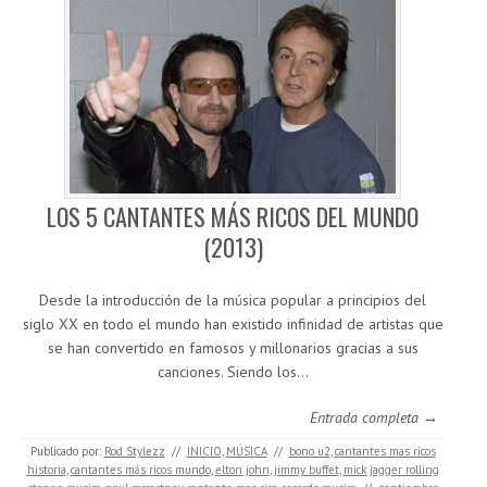
LOS 5 CANTANTES MÁS RICOS DEL MUNDO
(2013)
Desde la introducción de la música popular a principios del
siglo XX en todo el mundo han existido infinidad de artistas que
se han convertido en famosos y millonarios gracias a sus
canciones. Siendo los…
Entrada completa →
Publicado por:
Rod Stylezz
//
INICIO
,
MÚSICA
//
bono u2
,
cantantes mas ricos
historia
,
cantantes más ricos mundo
,
elton john
,
jimmy buffet
,
mick jagger rolling