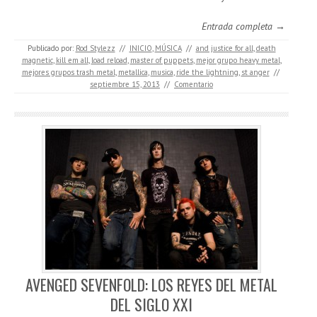
Entrada completa →
Publicado por:
Rod Stylezz
//
INICIO
,
MÚSICA
//
and justice for all
,
death
magnetic
,
kill em all
,
load reload
,
master of puppets
,
mejor grupo heavy metal
,
mejores grupos trash metal
,
metallica
,
musica
,
ride the lightning
,
st anger
//
septiembre 15, 2013
//
Comentario
AVENGED SEVENFOLD: LOS REYES DEL METAL
DEL SIGLO XXI