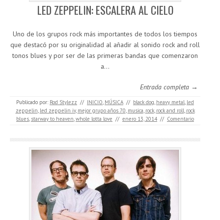
LED ZEPPELIN: ESCALERA AL CIELO
Uno de los grupos rock más importantes de todos los tiempos
que destacó por su originalidad al añadir al sonido rock and roll
tonos blues y por ser de las primeras bandas que comenzaron
a…
Entrada completa →
Publicado por:
Rod Stylezz
//
INICIO
,
MÚSICA
//
black dog
,
heavy metal
,
led
zeppelin
,
led zeppelin iv
,
mejor grupo años 70
,
musica
,
rock
,
rock and roll
,
rock
blues
,
starway to heaven
,
whole lotta love
//
enero 13, 2014
//
Comentario