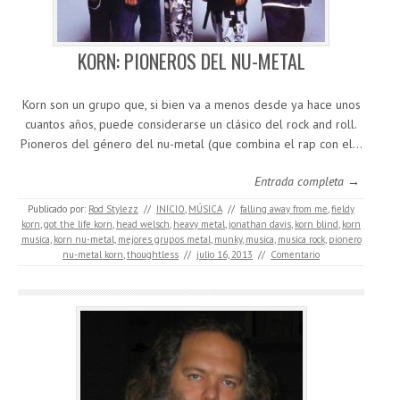
KORN: PIONEROS DEL NU-METAL
Korn son un grupo que, si bien va a menos desde ya hace unos
cuantos años, puede considerarse un clásico del rock and roll.
Pioneros del género del nu-metal (que combina el rap con el…
Entrada completa →
Publicado por:
Rod Stylezz
//
INICIO
,
MÚSICA
//
falling away from me
,
fieldy
korn
,
got the life korn
,
head welsch
,
heavy metal
,
jonathan davis
,
korn blind
,
korn
musica
,
korn nu-metal
,
mejores grupos metal
,
munky
,
musica
,
musica rock
,
pionero
nu-metal korn
,
thoughtless
//
julio 16, 2013
//
Comentario