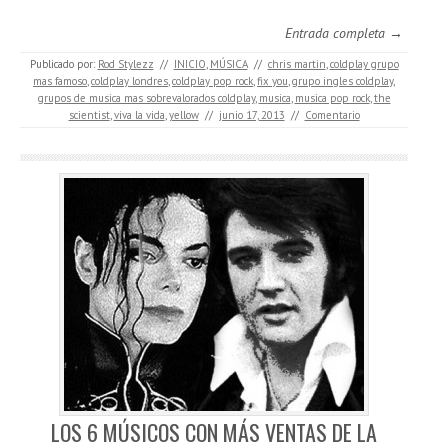
Entrada completa →
Publicado por:
Rod Stylezz
//
INICIO
,
MÚSICA
//
chris martin
,
coldplay grupo
mas famoso
,
coldplay londres
,
coldplay pop rock
,
fix you
,
grupo ingles coldplay
,
grupos de musica mas sobrevalorados coldplay
,
musica
,
musica pop rock
,
the
scientist
,
viva la vida
,
yellow
//
junio 17, 2013
//
Comentario
LOS 6 MÚSICOS CON MÁS VENTAS DE LA