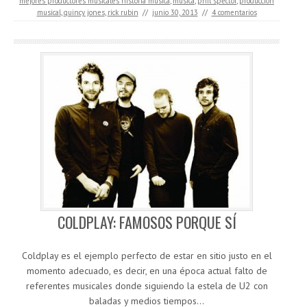
mejores productores musicales historia musica
,
musica
,
phil spector
,
producción
musical
,
quincy jones
,
rick rubin
//
junio 30, 2013
//
4 comentarios
COLDPLAY: FAMOSOS PORQUE SÍ
Coldplay es el ejemplo perfecto de estar en sitio justo en el
momento adecuado, es decir, en una época actual falto de
referentes musicales donde siguiendo la estela de U2 con
baladas y medios tiempos…