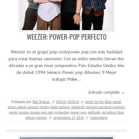
WEEZER: POWER-POP PERFECTO
Weezer es el grupo pop-rock/power pop con más facilidad
para crear buenas canciones. Con un estilo sencillo llevan dos
décadas a un gran nivel compositivo. País: Estados Unidos Año
de debut: 1994 Género: Power pop Álbumes: 9 Mejor
trabajo: Make…
Entrada completa →
Publicado por:
Rod Stylezz
//
INICIO
,
MÚSICA
//
death to the false metal
,
green album weezer
,
hurley
,
make believe
,
maladroit
,
mejores canciones weezer
,
music
,
musica
,
musica pop rock
,
pinkerton
,
power pop
,
raditude
,
red album blue
album
,
weezer
//
septiembre 22, 2013
//
Comentario