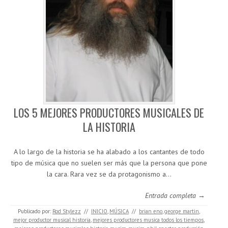
LOS 5 MEJORES PRODUCTORES MUSICALES DE
LA HISTORIA
A lo largo de la historia se ha alabado a los cantantes de todo
tipo de música que no suelen ser más que la persona que pone
la cara. Rara vez se da protagonismo a…
Entrada completa →
Publicado por:
Rod Stylezz
//
INICIO
,
MÚSICA
//
brian eno
,
george martin
,
mejor productor musical historia
,
mejores productores musica todos los tiempos
,