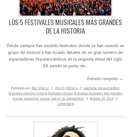
LOS 5 FESTIVALES MUSICALES MÁS GRANDES
DE LA HISTORIA
Desde siempre han existido festivales donde se han reunido un
grupo de músicos y han tocado delante de un gran número de
espectadores. Popularizándose en la segunda mitad del siglo
XX siendo un punto de…
Entrada completa →
Publicado por:
Rod Stylezz
//
INICIO
,
MÚSICA
//
coachella
,
donauinselfest
,
festivales grandes historia
,
festivales musica
,
festivales musicales mas grandes
mundo
,
mawazine
,
musica
,
rock in rio
,
summerfest
//
febrero 28, 2014
//
Comentario