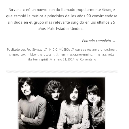
Nirvana creó un nuevo sonido llamado popularmente Grunge
que cambió la música a principios de los años 90 convirtiéndose
sin duda en el grupo más relevante surgido en los últimos 25
años. País: Estados Unidos…
Entrada completa →
Publicado por:
Rod Stylezz
//
INICIO
,
MÚSICA
//
come as you are
,
grunge
,
heart
shaped box
,
in bloom
,
kurt cobain
,
lithium
,
musica
,
nevermind
,
nirvana
,
smells
like teen spirit
//
enero 21, 2014
//
Comentario