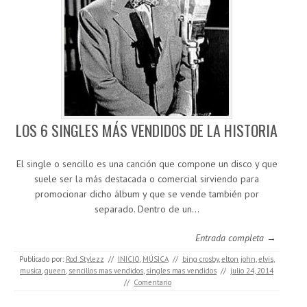
LOS 6 SINGLES MÁS VENDIDOS DE LA HISTORIA
El single o sencillo es una canción que compone un disco y que
suele ser la más destacada o comercial sirviendo para
promocionar dicho álbum y que se vende también por
separado. Dentro de un…
Entrada completa →
Publicado por:
Rod Stylezz
//
INICIO
,
MÚSICA
//
bing crosby
,
elton john
,
elvis
,
musica
,
queen
,
sencillos mas vendidos
,
singles mas vendidos
//
julio 24, 2014
//
Comentario