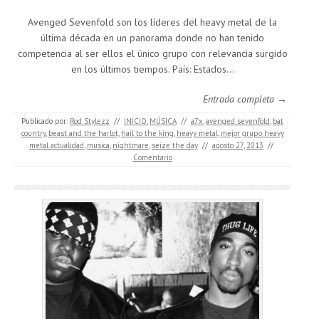
Avenged Sevenfold son los líderes del heavy metal de la
última década en un panorama donde no han tenido
competencia al ser ellos el único grupo con relevancia surgido
en los últimos tiempos. País: Estados…
Entrada completa →
Publicado por:
Rod Stylezz
//
INICIO
,
MÚSICA
//
a7x
,
avenged sevenfold
,
bat
country
,
beast and the harlot
,
hail to the king
,
heavy metal
,
mejor grupo heavy
metal actualidad
,
musica
,
nightmare
,
seize the day
//
agosto 27, 2013
//
Comentario