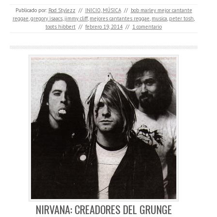
Publicado por:
Rod Stylezz
//
INICIO
,
MÚSICA
//
bob marley mejor cantante
reggae
,
gregory isaacs
,
jimmy cliff
,
mejores cantantes reggae
,
musica
,
peter tosh
,
toots hibbert
//
febrero 19, 2014
//
1 comentario
NIRVANA: CREADORES DEL GRUNGE