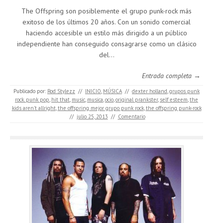
The Offspring son posiblemente el grupo punk-rock más
exitoso de los últimos 20 años. Con un sonido comercial
haciendo accesible un estilo más dirigido a un público
independiente han conseguido consagrarse como un clásico
del…
Entrada completa →
Publicado por:
Rod Stylezz
//
INICIO
,
MÚSICA
//
dexter holland
,
grupos punk
rock. punk pop
,
hit that
,
music
,
musica
,
ocio
,
original prankster
,
self esteem
,
the
kids aren't allright
,
the offspring mejor grupo punk rock
,
the offspring punk-rock
//
julio 25, 2013
//
Comentario