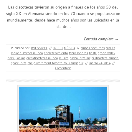
Las discotecas tuvieron su origen a finales de los años 50 del
siglo XX en Alemania siendo en los 70 cuando se popularizaron
mundialmente; desde hace muchos años son las ubicadas en la
isla de…
Entrada completa →
Publicado por:
Rod Stylezz
//
INICIO
,
MÚSICA
//
clubes nocturnos
,
cual es
mejor discoteca mundo
,
entretenimiento
,
fabric londres
,
fiesta
,
green valley
brasil
,
las mejores discotecas mundo
,
musica
,
pacha ibiza mejor discoteca mundo
,
space ibiza
,
the guvernment toronto
,
zouk singapur
//
marzo 24, 2014
//
Comentario