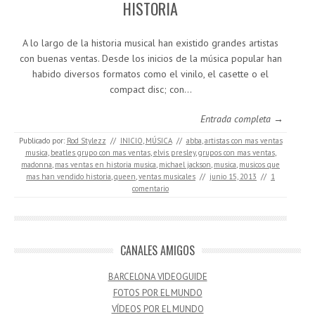
HISTORIA
A lo largo de la historia musical han existido grandes artistas
con buenas ventas. Desde los inicios de la música popular han
habido diversos formatos como el vinilo, el casette o el
compact disc; con…
Entrada completa →
Publicado por:
Rod Stylezz
//
INICIO
,
MÚSICA
//
abba
,
artistas con mas ventas
musica
,
beatles grupo con mas ventas
,
elvis presley
,
grupos con mas ventas
,
madonna
,
mas ventas en historia musica
,
michael jackson
,
musica
,
musicos que
mas han vendido historia
,
queen
,
ventas musicales
//
junio 15, 2013
//
1
comentario
CANALES AMIGOS
BARCELONA VIDEOGUIDE
FOTOS POR EL MUNDO
VÍDEOS POR EL MUNDO