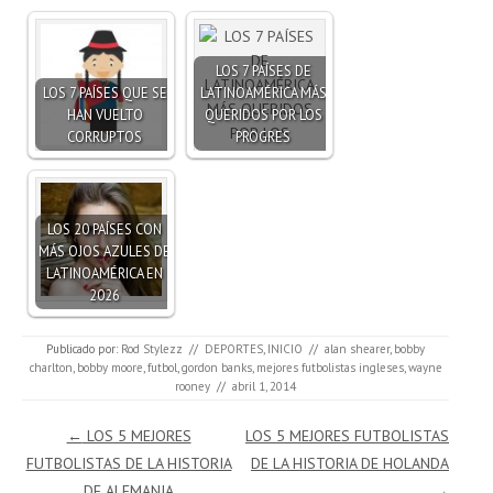
LOS 7 PAÍSES DE
LOS 7 PAÍSES QUE SE
LATINOAMÉRICA MÁS
HAN VUELTO
QUERIDOS POR LOS
CORRUPTOS
PROGRES
LOS 20 PAÍSES CON
MÁS OJOS AZULES DE
LATINOAMÉRICA EN
2026
Publicado por:
Rod Stylezz
//
DEPORTES
,
INICIO
//
alan shearer
,
bobby
charlton
,
bobby moore
,
futbol
,
gordon banks
,
mejores futbolistas ingleses
,
wayne
rooney
//
abril 1, 2014
Navegación de entradas
←
LOS 5 MEJORES
LOS 5 MEJORES FUTBOLISTAS
FUTBOLISTAS DE LA HISTORIA
DE LA HISTORIA DE HOLANDA
DE ALEMANIA
→