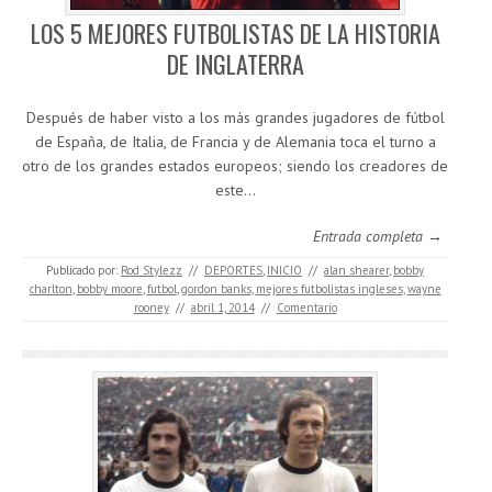
LOS 5 MEJORES FUTBOLISTAS DE LA HISTORIA
DE INGLATERRA
Después de haber visto a los más grandes jugadores de fútbol
de España, de Italia, de Francia y de Alemania toca el turno a
otro de los grandes estados europeos; siendo los creadores de
este…
Entrada completa →
Publicado por:
Rod Stylezz
//
DEPORTES
,
INICIO
//
alan shearer
,
bobby
charlton
,
bobby moore
,
futbol
,
gordon banks
,
mejores futbolistas ingleses
,
wayne
rooney
//
abril 1, 2014
//
Comentario