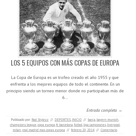
LOS 5 EQUIPOS CON MÁS COPAS DE EUROPA
La Copa de Europa es un trofeo creado el año 1955 y que
enfrenta a los mejores equipos de todo el continente. En un
principio siendo un torneo menor donde no participaban más de
6…
Entrada completa →
Publicado por:
Rod Stylezz
//
DEPORTES
,
INICIO
//
barça
,
bayern munich
,
champions league
,
copa europa
,
fc barcelona
,
futbol
,
liga campeones
,
liverpool
,
milan
,
real madrid mas copas europa
//
febrero 20, 2014
//
Comentario