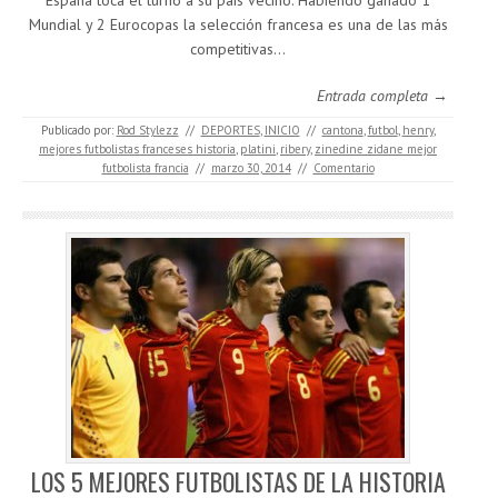
España toca el turno a su país vecino. Habiendo ganado 1
Mundial y 2 Eurocopas la selección francesa es una de las más
competitivas…
Entrada completa →
Publicado por:
Rod Stylezz
//
DEPORTES
,
INICIO
//
cantona
,
futbol
,
henry
,
mejores futbolistas franceses historia
,
platini
,
ribery
,
zinedine zidane mejor
futbolista francia
//
marzo 30, 2014
//
Comentario
LOS 5 MEJORES FUTBOLISTAS DE LA HISTORIA