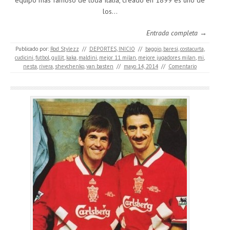
equipo más famoso de toda Italia, creado en 1899 es uno de
los…
Entrada completa →
Publicado por:
Rod Stylezz
//
DEPORTES
,
INICIO
//
baggio
,
baresi
,
costacurta
,
cudicini
,
futbol
,
gullit
,
kaka
,
maldini
,
mejor 11 milan
,
mejore jugadores milan
,
mi
,
nesta
,
rivera
,
shevchenko
,
van basten
//
mayo 14, 2014
//
Comentario