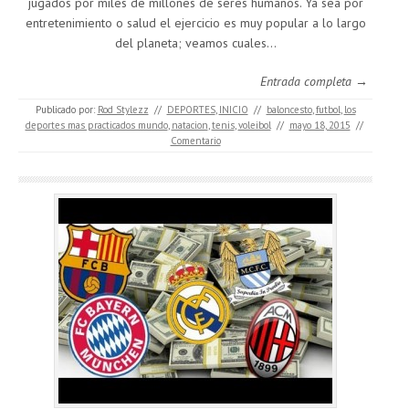
jugados por miles de millones de seres humanos. Ya sea por
entretenimiento o salud el ejercicio es muy popular a lo largo
del planeta; veamos cuales…
Entrada completa →
Publicado por:
Rod Stylezz
//
DEPORTES
,
INICIO
//
baloncesto
,
futbol
,
los
deportes mas practicados mundo
,
natacion
,
tenis
,
voleibol
//
mayo 18, 2015
//
Comentario