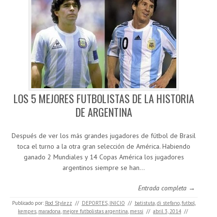
LOS 5 MEJORES FUTBOLISTAS DE LA HISTORIA
DE ARGENTINA
Después de ver los más grandes jugadores de fútbol de Brasil
toca el turno a la otra gran selección de América. Habiendo
ganado 2 Mundiales y 14 Copas América los jugadores
argentinos siempre se han…
Entrada completa →
Publicado por:
Rod Stylezz
//
DEPORTES
,
INICIO
//
batistuta
,
di stefano
,
futbol
,
kempes
,
maradona
,
mejore futbolistas argentina
,
messi
//
abril 3, 2014
//