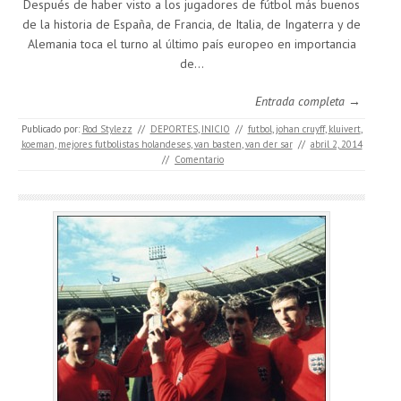
Después de haber visto a los jugadores de fútbol más buenos
de la historia de España, de Francia, de Italia, de Ingaterra y de
Alemania toca el turno al último país europeo en importancia
de…
Entrada completa →
Publicado por:
Rod Stylezz
//
DEPORTES
,
INICIO
//
futbol
,
johan cruyff
,
kluivert
,
koeman
,
mejores futbolistas holandeses
,
van basten
,
van der sar
//
abril 2, 2014
//
Comentario