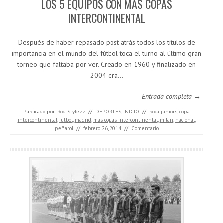
LOS 5 EQUIPOS CON MÁS COPAS
INTERCONTINENTAL
Después de haber repasado post atrás todos los títulos de
importancia en el mundo del fútbol toca el turno al último gran
torneo que faltaba por ver. Creado en 1960 y finalizado en
2004 era…
Entrada completa →
Publicado por:
Rod Stylezz
//
DEPORTES
,
INICIO
//
boca juniors
,
copa
intercontinental
,
futbol
,
madrid
,
mas copas intercontinental
,
milan
,
nacional
,
peñarol
//
febrero 26, 2014
//
Comentario