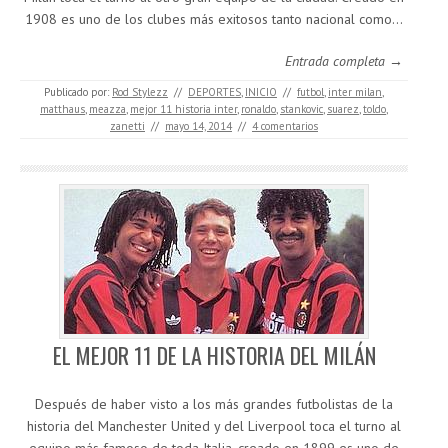
1908 es uno de los clubes más exitosos tanto nacional como…
Entrada completa →
Publicado por:
Rod Stylezz
//
DEPORTES
,
INICIO
//
futbol
,
inter milan
,
matthaus
,
meazza
,
mejor 11 historia inter
,
ronaldo
,
stankovic
,
suarez
,
toldo
,
zanetti
//
mayo 14, 2014
//
4 comentarios
EL MEJOR 11 DE LA HISTORIA DEL MILÁN
Después de haber visto a los más grandes futbolistas de la
historia del Manchester United y del Liverpool toca el turno al