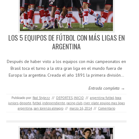
LOS 5 EQUIPOS DE FÚTBOL CON MÁS LIGAS EN
ARGENTINA
Después de haber visto a los equipos con más campeonatos en
Brasil toca el turno a la otra gran liga en el mundo fuera de
Europa: la argentina. Creada el año 1891 la primera división…
Entrada completa →
Publicado por:
Rod Stylezz
//
DEPORTES
,
INICIO
//
argentina futbol
,
boca
juniors
,
deporte
,
futbol
,
independiente
,
racing club
,
river plate equipo mas ligas
argentina
,
san lorenzo almagro
//
marzo 16, 2014
//
Comentario