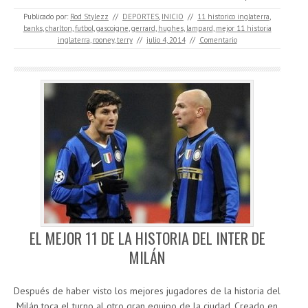
Publicado por:
Rod Stylezz
//
DEPORTES
,
INICIO
//
11 historico inglaterra
,
banks
,
charlton
,
futbol
,
gascoigne
,
gerrard
,
hughes
,
lampard
,
mejor 11 historia
inglaterra
,
rooney
,
terry
//
julio 4, 2014
//
Comentario
EL MEJOR 11 DE LA HISTORIA DEL INTER DE
MILÁN
Después de haber visto los mejores jugadores de la historia del
Milán toca el turno al otro gran equipo de la ciudad. Creado en