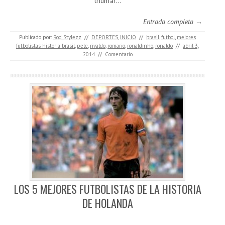
triunfar…
Entrada completa →
Publicado por:
Rod Stylezz
//
DEPORTES
,
INICIO
//
brasil
,
futbol
,
mejores
futbolistas historia brasil
,
pele
,
rivaldo
,
romario
,
ronaldinho
,
ronaldo
//
abril 3,
2014
//
Comentario
LOS 5 MEJORES FUTBOLISTAS DE LA HISTORIA
DE HOLANDA