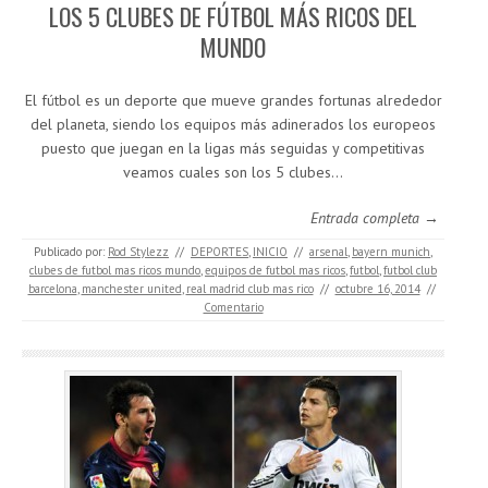
LOS 5 CLUBES DE FÚTBOL MÁS RICOS DEL
MUNDO
El fútbol es un deporte que mueve grandes fortunas alrededor
del planeta, siendo los equipos más adinerados los europeos
puesto que juegan en la ligas más seguidas y competitivas
veamos cuales son los 5 clubes…
Entrada completa →
Publicado por:
Rod Stylezz
//
DEPORTES
,
INICIO
//
arsenal
,
bayern munich
,
clubes de futbol mas ricos mundo
,
equipos de futbol mas ricos
,
futbol
,
futbol club
barcelona
,
manchester united
,
real madrid club mas rico
//
octubre 16, 2014
//
Comentario