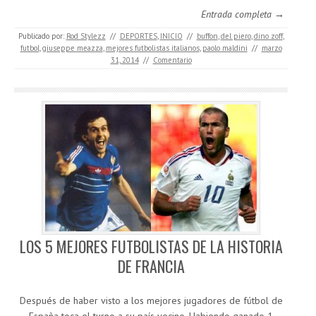
Entrada completa →
Publicado por:
Rod Stylezz
//
DEPORTES
,
INICIO
//
buffon
,
del piero
,
dino zoff
,
futbol
,
giuseppe meazza
,
mejores futbolistas italianos
,
paolo maldini
//
marzo
31, 2014
//
Comentario
LOS 5 MEJORES FUTBOLISTAS DE LA HISTORIA
DE FRANCIA
Después de haber visto a los mejores jugadores de fútbol de