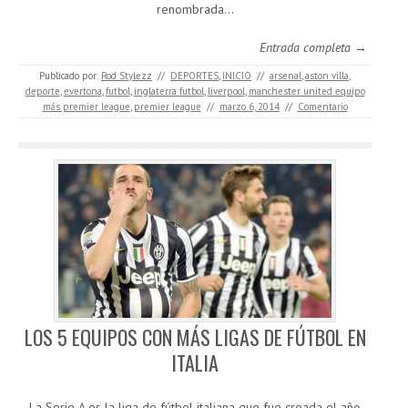
renombrada…
Entrada completa →
Publicado por:
Rod Stylezz
//
DEPORTES
,
INICIO
//
arsenal
,
aston villa
,
deporte
,
evertona
,
futbol
,
inglaterra futbol
,
liverpool
,
manchester united equipo
más premier league
,
premier league
//
marzo 6, 2014
//
Comentario
LOS 5 EQUIPOS CON MÁS LIGAS DE FÚTBOL EN
ITALIA
La Serie A es la liga de fútbol italiana que fue creada el año