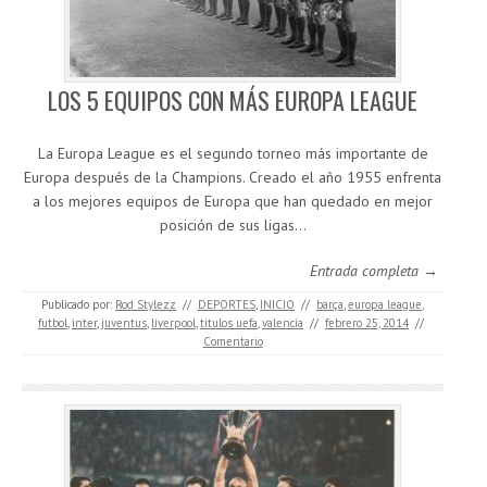
LOS 5 EQUIPOS CON MÁS EUROPA LEAGUE
La Europa League es el segundo torneo más importante de
Europa después de la Champions. Creado el año 1955 enfrenta
a los mejores equipos de Europa que han quedado en mejor
posición de sus ligas…
Entrada completa →
Publicado por:
Rod Stylezz
//
DEPORTES
,
INICIO
//
barça
,
europa league
,
futbol
,
inter
,
juventus
,
liverpool
,
titulos uefa
,
valencia
//
febrero 25, 2014
//
Comentario