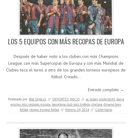
LOS 5 EQUIPOS CON MÁS RECOPAS DE EUROPA
Después de haber visto a los clubes con más Champions
League, con más Supercopas de Europa y con más Mundial de
Clubes toca el turno a otro de los grandes torneos europeos de
fútbol. Creado…
Entrada completa →
Publicado por:
Rod Stylezz
//
DEPORTES
,
INICIO
//
ac milan
,
anderlecht
,
barça
equipo más recopas europa
,
barcelona club más trofeos
,
chelsea
,
dinamo kiev
,
futbol
,
recopa europa futbol
//
febrero 24, 2014
//
Comentario