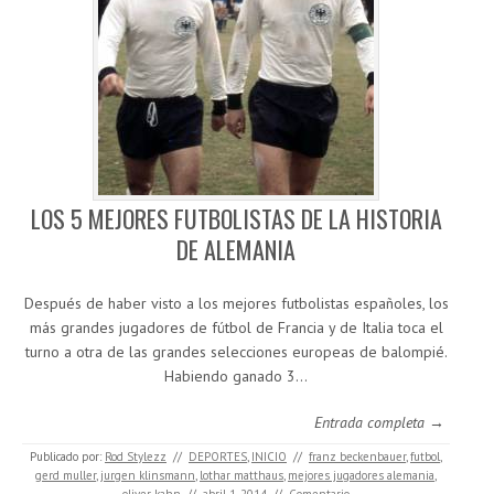
LOS 5 MEJORES FUTBOLISTAS DE LA HISTORIA
DE ALEMANIA
Después de haber visto a los mejores futbolistas españoles, los
más grandes jugadores de fútbol de Francia y de Italia toca el
turno a otra de las grandes selecciones europeas de balompié.
Habiendo ganado 3…
Entrada completa →
Publicado por:
Rod Stylezz
//
DEPORTES
,
INICIO
//
franz beckenbauer
,
futbol
,
gerd muller
,
jurgen klinsmann
,
lothar matthaus
,
mejores jugadores alemania
,