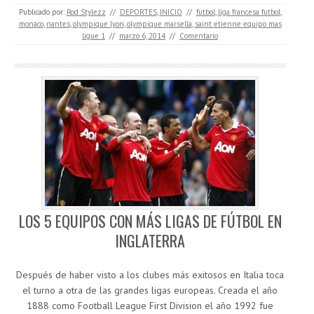
Publicado por:
Rod Stylezz
//
DEPORTES
,
INICIO
//
futbol
,
liga francesa futbol
,
monaco
,
nantes
,
olympique lyon
,
olympique marsella
,
saint etienne equipo mas
ligue 1
//
marzo 6, 2014
//
Comentario
LOS 5 EQUIPOS CON MÁS LIGAS DE FÚTBOL EN
INGLATERRA
Después de haber visto a los clubes más exitosos en Italia toca
el turno a otra de las grandes ligas europeas. Creada el año
1888 como Football League First Division el año 1992 fue