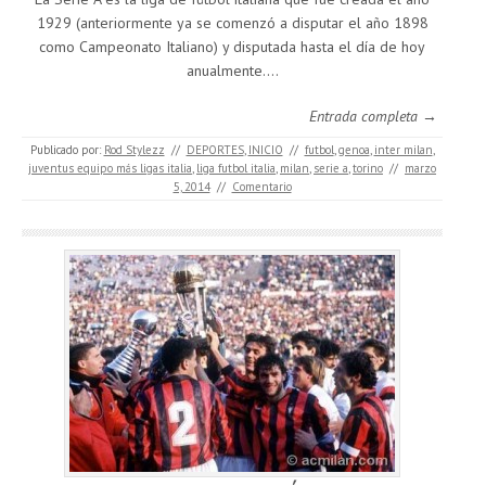
1929 (anteriormente ya se comenzó a disputar el año 1898
como Campeonato Italiano) y disputada hasta el día de hoy
anualmente.…
Entrada completa →
Publicado por:
Rod Stylezz
//
DEPORTES
,
INICIO
//
futbol
,
genoa
,
inter milan
,
juventus equipo más ligas italia
,
liga futbol italia
,
milan
,
serie a
,
torino
//
marzo
5, 2014
//
Comentario