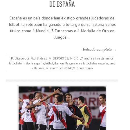
DE ESPAÑA
España es un país donde han existido grandes jugadores de
fútbol; la selección ha ganado a lo largo de su historia varios
títulos como 1 Mundial, 3 Eurocopas o 1 Medalla de Oro en
Juegos…
Entrada completa →
Publicado por:
Rod Stylezz
//
DEPORTES
,
INICIO
//
andres iniesta mejor
futbolista historia españa
,
futbol
,
iker casillas
,
mejores futbolistas españa
,
raul
,
villa
,
xavi
//
marzo 30, 2014
//
Comentario