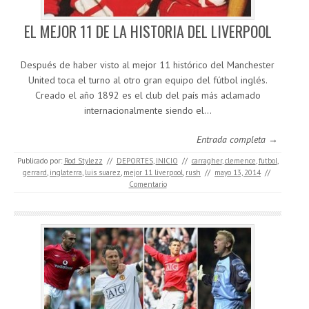
EL MEJOR 11 DE LA HISTORIA DEL LIVERPOOL
Después de haber visto al mejor 11 histórico del Manchester
United toca el turno al otro gran equipo del fútbol inglés.
Creado el año 1892 es el club del país más aclamado
internacionalmente siendo el…
Entrada completa →
Publicado por:
Rod Stylezz
//
DEPORTES
,
INICIO
//
carragher
,
clemence
,
futbol
,
gerrard
,
inglaterra
,
luis suarez
,
mejor 11 liverpool
,
rush
//
mayo 13, 2014
//
Comentario