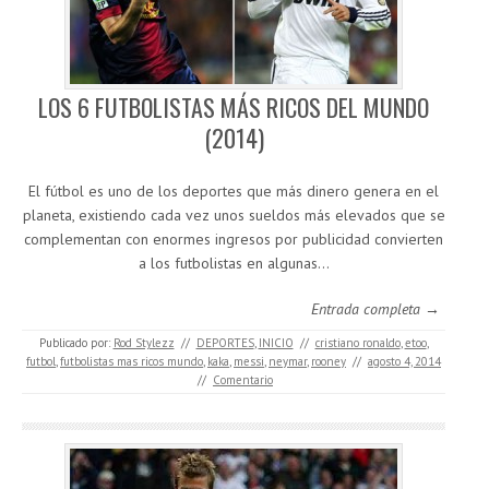
LOS 6 FUTBOLISTAS MÁS RICOS DEL MUNDO
(2014)
El fútbol es uno de los deportes que más dinero genera en el
planeta, existiendo cada vez unos sueldos más elevados que se
complementan con enormes ingresos por publicidad convierten
a los futbolistas en algunas…
Entrada completa →
Publicado por:
Rod Stylezz
//
DEPORTES
,
INICIO
//
cristiano ronaldo
,
etoo
,
futbol
,
futbolistas mas ricos mundo
,
kaka
,
messi
,
neymar
,
rooney
//
agosto 4, 2014
//
Comentario