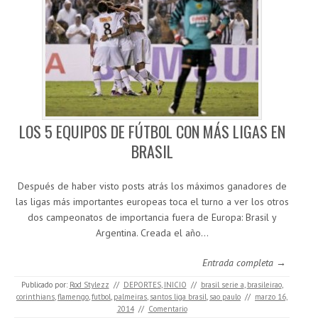
LOS 5 EQUIPOS DE FÚTBOL CON MÁS LIGAS EN
BRASIL
Después de haber visto posts atrás los máximos ganadores de
las ligas más importantes europeas toca el turno a ver los otros
dos campeonatos de importancia fuera de Europa: Brasil y
Argentina. Creada el año…
Entrada completa →
Publicado por:
Rod Stylezz
//
DEPORTES
,
INICIO
//
brasil serie a
,
brasileirao
,
corinthians
,
flamengo
,
futbol
,
palmeiras
,
santos liga brasil
,
sao paulo
//
marzo 16,
2014
//
Comentario