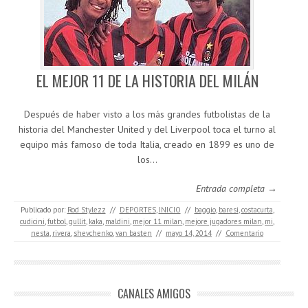
EL MEJOR 11 DE LA HISTORIA DEL MILÁN
Después de haber visto a los más grandes futbolistas de la
historia del Manchester United y del Liverpool toca el turno al
equipo más famoso de toda Italia, creado en 1899 es uno de
los…
Entrada completa →
Publicado por:
Rod Stylezz
//
DEPORTES
,
INICIO
//
baggio
,
baresi
,
costacurta
,
cudicini
,
futbol
,
gullit
,
kaka
,
maldini
,
mejor 11 milan
,
mejore jugadores milan
,
mi
,
nesta
,
rivera
,
shevchenko
,
van basten
//
mayo 14, 2014
//
Comentario
CANALES AMIGOS