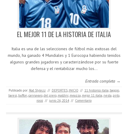
EL MEJOR 11 DE LA HISTORIA DE ITALIA
Italia es una de las selecciones de fútbol más exitosas del
mundo, ha ganado 4 Mundiales y 1 Eurocopa habiendo tenidos
algunos grandes jugadores y caracterizándose por su fuerte
defensa y el rentabilizar mucho los…
Entrada completa →
Publicado por:
Rod Stylezz
//
DEPORTES
,
INICIO
//
11 historico italia
,
baggio
,
baresi
,
buffon
,
cannavaro
,
del piero
,
maldini
,
meazza
,
mejor 11 italia
,
nesta
,
pirlo
,
rossi
//
junio 26, 2014
//
Comentario