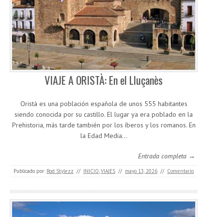
VIAJE A ORISTÀ: En el Lluçanès
Oristà es una población española de unos 555 habitantes
siendo conocida por su castillo. El lugar ya era poblado en la
Prehistoria, más tarde también por los íberos y los romanos. En
la Edad Media…
Entrada completa →
Publicado por:
Rod Stylezz
//
INICIO
,
VIAJES
//
mayo 13, 2026
//
Comentario