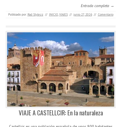
Entrada completa →
Publicado por:
Rod Stylezz
//
INICIO
,
VIAJES
//
junio 27, 2026
//
Comentario
VIAJE A CASTELLCIR: En la naturaleza
Castellcir es una población española de unos 800 habitantes