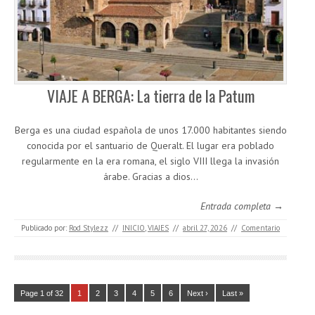
VIAJE A BERGA: La tierra de la Patum
Berga es una ciudad española de unos 17.000 habitantes siendo
conocida por el santuario de Queralt. El lugar era poblado
regularmente en la era romana, el siglo VIII llega la invasión
árabe. Gracias a dios…
Entrada completa →
Publicado por:
Rod Stylezz
//
INICIO
,
VIAJES
//
abril 27, 2026
//
Comentario
Page 1 of 32
1
2
3
4
5
6
Next ›
Last »