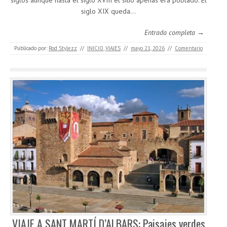
siglos aunque hasta el siglo XVIII el sitio apenas era poblado. El
siglo XIX queda…
Entrada completa →
Publicado por:
Rod Stylezz
//
INICIO
,
VIAJES
//
mayo 21, 2026
//
Comentario
VIAJE A SANT MARTÍ D’ALBARS: Paisajes verdes