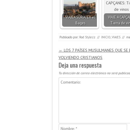
VIAJEA SÚRIA: En el
VIAJE A CAPÇA
Bages
Tierra de vi
Publicado por:
Rod Stylezz
//
INICIO
,
VIAJES
//
ma
Navegación de entradas
←
LOS 7 PAÍSES MUSULMANES QUE SE 
VOLVIENDO CRISTIANOS
Deja una respuesta
Tu dirección de correo electrónico no será publicad