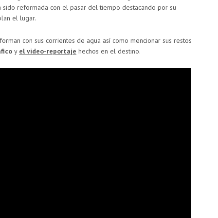
 ha sido reformada con el pasar del tiempo destacando por su
lan el lugar.
forman con sus corrientes de agua así como mencionar sus restos
fico
y
el video-reportaje
hechos en el destino.