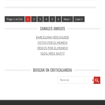
Page 1 of 214
1
2
3
4
5
6
Next ›
Last »
CANALES AMIGOS
BARCELONA VIDEOGUIDE
FOTOS POR EL MUNDO
VÍDEOS POR EL MUNDO
VLOG: MISS SKATY
BUSCAR EN CRITICALANDIA
Buscar