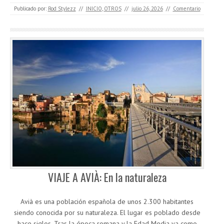
Publicado por:
Rod Stylezz
//
INICIO
,
OTROS
//
julio 26, 2026
//
Comentario
VIAJE A AVIÀ: En la naturaleza
Avià es una población española de unos 2.300 habitantes
siendo conocida por su naturaleza. El lugar es poblado desde
hace siglos, Tras la época romana y la Edad Media ya como