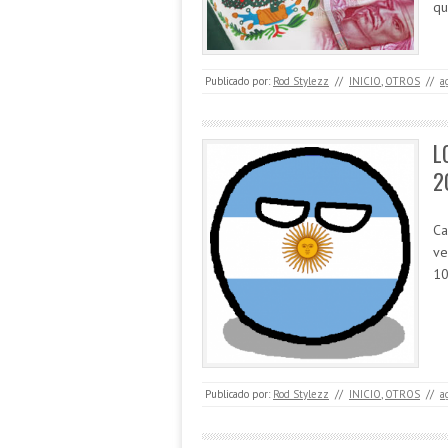
qu
Publicado por:
Rod Stylezz
//
INICIO
,
OTROS
//
a
L
2
Ca
ve
10
Publicado por:
Rod Stylezz
//
INICIO
,
OTROS
//
a