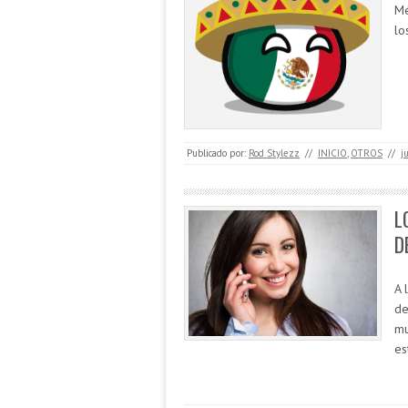
Mé
lo
Publicado por:
Rod Stylezz
//
INICIO
,
OTROS
//
j
L
D
A 
de
mu
es