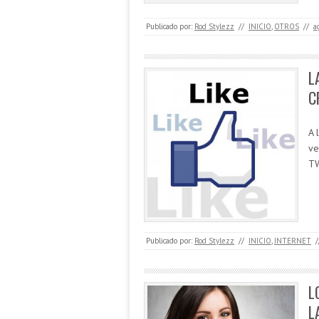
Publicado por:
Rod Stylezz
//
INICIO
,
OTROS
//
a
L
C
A 
ve
TW
Publicado por:
Rod Stylezz
//
INICIO
,
INTERNET
/
L
L