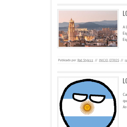
L
A 
Es
Es
Publicado por:
Rod Stylezz
//
INICIO
,
OTROS
//
j
L
Ca
qu
Ar