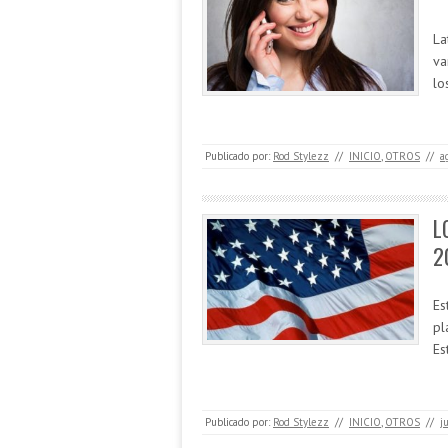
La
va
lo
Publicado por:
Rod Stylezz
//
INICIO
,
OTROS
//
a
L
2
Es
pl
Es
Publicado por:
Rod Stylezz
//
INICIO
,
OTROS
//
j