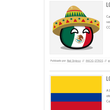
L
Ca
ve
CO
Publicado por:
Rod Stylezz
//
INICIO
,
OTROS
//
a
L
A 
ot
Co