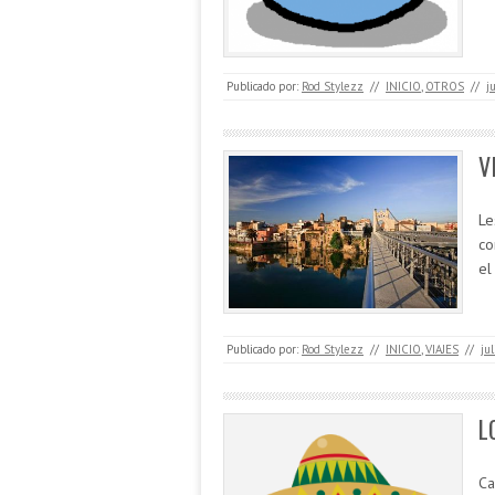
Publicado por:
Rod Stylezz
//
INICIO
,
OTROS
//
j
V
Le
co
el
Publicado por:
Rod Stylezz
//
INICIO
,
VIAJES
//
ju
L
Ca