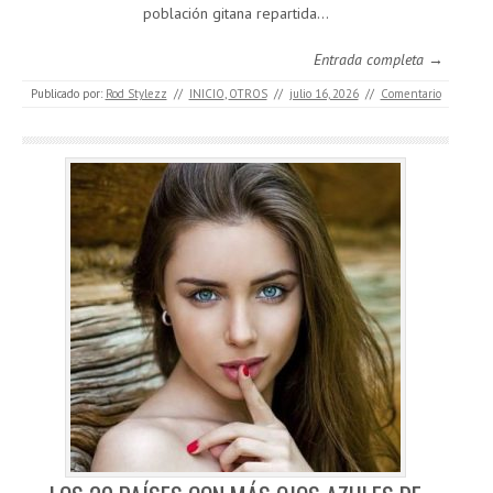
población gitana repartida…
Entrada completa →
Publicado por:
Rod Stylezz
//
INICIO
,
OTROS
//
julio 16, 2026
//
Comentario