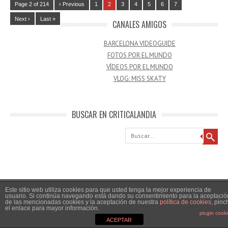
Page 2 of 214
‹ Previous
1
2
3
4
5
6
7
Next ›
Last »
CANALES AMIGOS
BARCELONA VIDEOGUIDE
FOTOS POR EL MUNDO
VÍDEOS POR EL MUNDO
VLOG: MISS SKATY
BUSCAR EN CRITICALANDIA
Buscar
Este sitio web utiliza cookies para que usted tenga la mejor experiencia de
usuario. Si continúa navegando está dando su consentimiento para la aceptació
de las mencionadas cookies y la aceptación de nuestra
política de cookies
, pinc
CONTACTO
el enlace para mayor información.
plugin cook
ACEPTAR