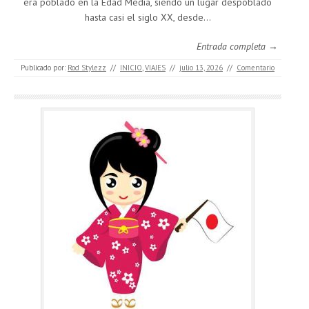
era poblado en la Edad Media, siendo un lugar despoblado
hasta casi el siglo XX, desde…
Entrada completa →
Publicado por:
Rod Stylezz
//
INICIO
,
VIAJES
//
julio 13, 2026
//
Comentario