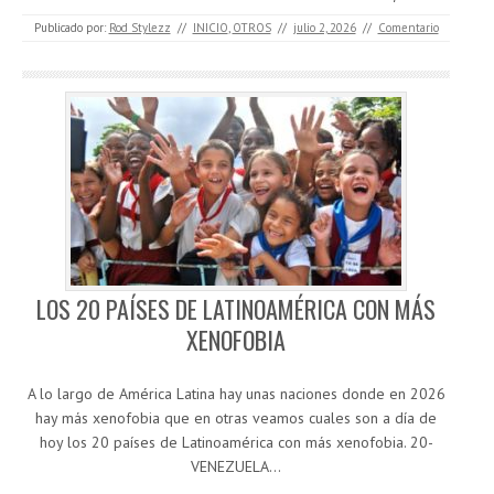
Publicado por:
Rod Stylezz
//
INICIO
,
OTROS
//
julio 2, 2026
//
Comentario
LOS 20 PAÍSES DE LATINOAMÉRICA CON MÁS
XENOFOBIA
A lo largo de América Latina hay unas naciones donde en 2026
hay más xenofobia que en otras veamos cuales son a día de
hoy los 20 países de Latinoamérica con más xenofobia. 20-
VENEZUELA…