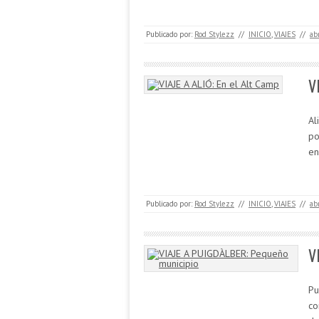
Publicado por:
Rod Stylezz
//
INICIO
,
VIAJES
//
ab
V
Al
po
en
Publicado por:
Rod Stylezz
//
INICIO
,
VIAJES
//
ab
V
Pu
co