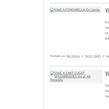
V
Fo
co
la
p
Publicado por:
Rod Stylezz
//
INICIO
,
VIAJES
//
ma
V
Sa
ha
re