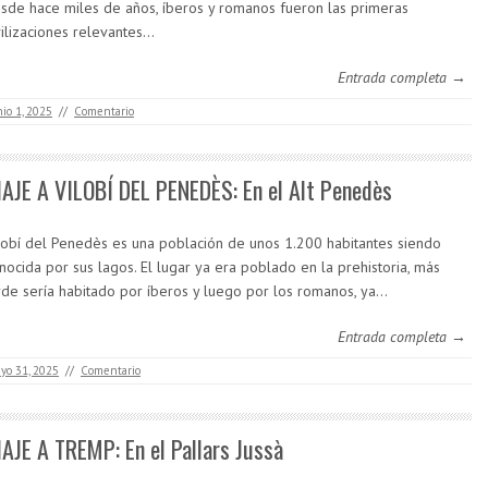
sde hace miles de años, íberos y romanos fueron las primeras
vilizaciones relevantes…
Entrada completa →
nio 1, 2025
//
Comentario
IAJE A VILOBÍ DEL PENEDÈS: En el Alt Penedès
lobí del Penedès es una población de unos 1.200 habitantes siendo
nocida por sus lagos. El lugar ya era poblado en la prehistoria, más
rde sería habitado por íberos y luego por los romanos, ya…
Entrada completa →
yo 31, 2025
//
Comentario
IAJE A TREMP: En el Pallars Jussà