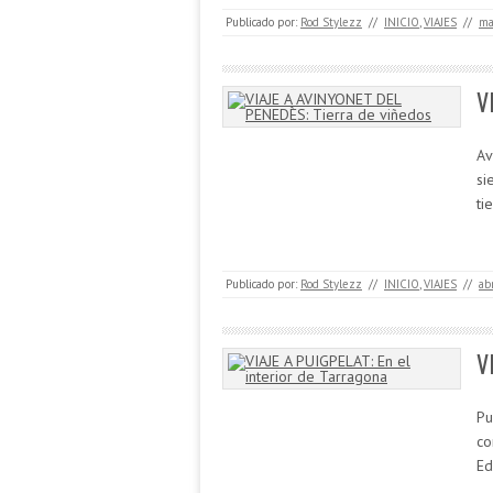
Publicado por:
Rod Stylezz
//
INICIO
,
VIAJES
//
ma
V
Av
si
ti
Publicado por:
Rod Stylezz
//
INICIO
,
VIAJES
//
ab
V
Pu
co
Ed