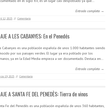
cumentado en el siglo XII, es un lugar casi despoblado ya que…
Entrada completa →
ril 12, 2025
//
Comentario
IAJE A LES CABANYES: En el Penedés
s Cabanyes es una población española de unos 1.000 habitantes siendo
nocido por sus paisajes verdes. El lugar ya era poblado por los
manos, ya en la Edad Media empieza a ser documentado. Destaca en…
Entrada completa →
rzo 19, 2025
//
Comentario
IAJE A SANTA FE DEL PENEDÈS: Tierra de vinos
nta Fe del Penedès es una población española de unos 360 habitantes,