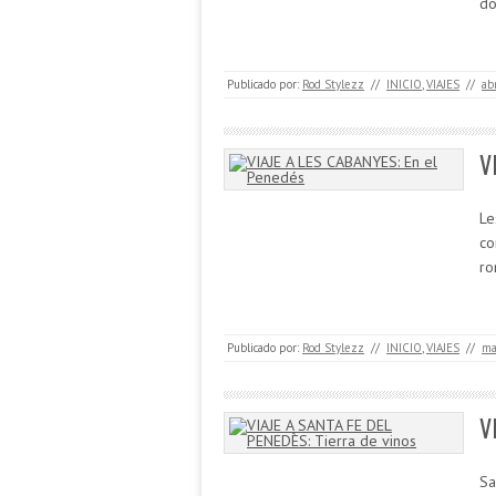
do
Publicado por:
Rod Stylezz
//
INICIO
,
VIAJES
//
ab
V
Le
co
ro
Publicado por:
Rod Stylezz
//
INICIO
,
VIAJES
//
ma
V
Sa