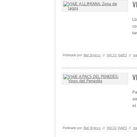
V
Ll
co
ta
Publicado por:
Rod Stylezz
//
INICIO
,
VIAJES
//
ma
V
Pa
si
el
Publicado por:
Rod Stylezz
//
INICIO
,
VIAJES
//
ma