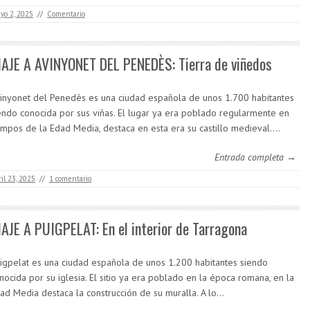
yo 2, 2025
//
Comentario
IAJE A AVINYONET DEL PENEDÈS: Tierra de viñedos
inyonet del Penedès es una ciudad española de unos 1.700 habitantes
endo conocida por sus viñas. El lugar ya era poblado regularmente en
empos de la Edad Media, destaca en esta era su castillo medieval.…
Entrada completa →
ril 23, 2025
//
1 comentario
IAJE A PUIGPELAT: En el interior de Tarragona
igpelat es una ciudad española de unos 1.200 habitantes siendo
nocida por su iglesia. El sitio ya era poblado en la época romana, en la
ad Media destaca la construcción de su muralla. A lo…