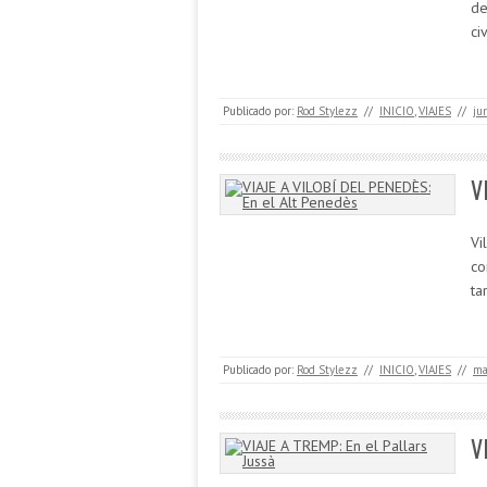
de
ci
Publicado por:
Rod Stylezz
//
INICIO
,
VIAJES
//
ju
V
Vi
co
ta
Publicado por:
Rod Stylezz
//
INICIO
,
VIAJES
//
ma
V