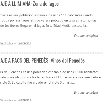
IAJE A LLIMIANA: Zona de lagos
imiana es una población española de unos 131 habitantes siendo
nocida por sus lagos. El sitio ya era poblado en la preshistoria, más
rde los íberos llegaron al lugar. En la Edad Media destaca la…
Entrada completa →
yo 14, 2025
//
Comentario
IAJE A PACS DEL PENEDÈS: Vinos del Penedès
cs del Penedès es una población española de unos 1.000 habitantes
endo conocida por sus bodegas Torres. El lugar ya era documentado en
 siglo X, Su castillo fue creado en el siglo XI, hasta…
Entrada completa →
yo 12, 2025
//
Comentario