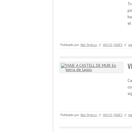
Tr
po
ha
el
Publicado por:
Rod Stylezz
//
INICIO
,
VIAJES
//
ma
V
Ca
co
si
Publicado por:
Rod Stylezz
//
INICIO
,
VIAJES
//
ma