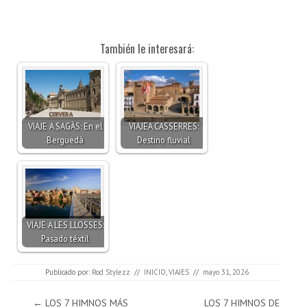
También le interesará:
VIAJE A SAGÀS: En el
VIAJEA CASSERRES:
Berguedà
Destino fluvial
VIAJE A LES LLOSSES:
Pasado téxtil
Publicado por:
Rod Stylezz
//
INICIO
,
VIAJES
//
mayo 31, 2026
Navegación de entradas
←
LOS 7 HIMNOS MÁS
LOS 7 HIMNOS DE