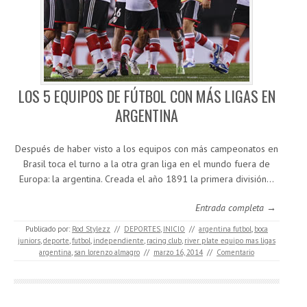
LOS 5 EQUIPOS DE FÚTBOL CON MÁS LIGAS EN
ARGENTINA
Después de haber visto a los equipos con más campeonatos en
Brasil toca el turno a la otra gran liga en el mundo fuera de
Europa: la argentina. Creada el año 1891 la primera división…
Entrada completa →
Publicado por:
Rod Stylezz
//
DEPORTES
,
INICIO
//
argentina futbol
,
boca
juniors
,
deporte
,
futbol
,
independiente
,
racing club
,
river plate equipo mas ligas
argentina
,
san lorenzo almagro
//
marzo 16, 2014
//
Comentario