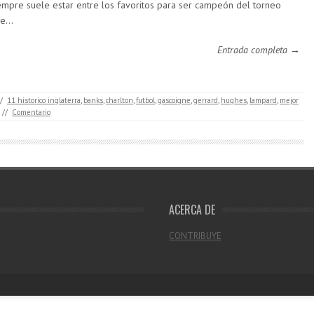
empre suele estar entre los favoritos para ser campeón del torneo
ue…
Entrada completa →
/
11 historico inglaterra
,
banks
,
charlton
,
futbol
,
gascoigne
,
gerrard
,
hughes
,
lampard
,
mejor
//
Comentario
ACERCA DE
CONTRIBUYE