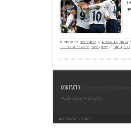
si
q
Publicado por:
Rod Stylezz
//
DEPORTES
,
INICIO
/
11 historia inglaterra
,
rooney
,
terry
//
julio 4, 2014
CONTACTO
POLÍTICA DE PRIVACIDAD
© 2026
CRITICALANDIA