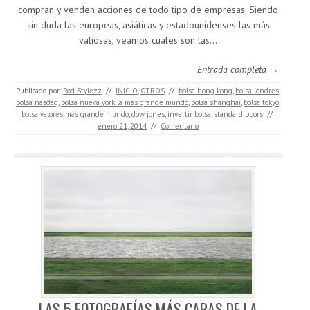
compran y venden acciones de todo tipo de empresas. Siendo
sin duda las europeas, asiáticas y estadounidenses las más
valiosas, veamos cuales son las…
Entrada completa →
Publicado por:
Rod Stylezz
//
INICIO
,
OTROS
//
bolsa hong kong
,
bolsa londres
,
bolsa nasdaq
,
bolsa nueva york la más grande mundo
,
bolsa shanghai
,
bolsa tokyo
,
bolsa valores más grande mundo
,
dow jones
,
invertir bolsa
,
standard poors
//
enero 21, 2014
//
Comentario
LAS 5 FOTOGRAFÍAS MÁS CARAS DE LA