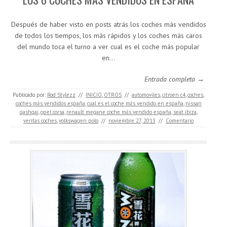
Después de haber visto en posts atrás los coches más vendidos
de todos los tiempos, los más rápidos y los coches más caros
del mundo toca el turno a ver cual es el coche más popular
en…
Entrada completa →
Publicado por:
Rod Stylezz
//
INICIO
,
OTROS
//
automoviles
,
citroen c4
,
coches
,
coches más vendidos españa
,
cual es el coche más vendido en españa
,
nissan
qashqai
,
opel corsa
,
renault megane coche más vendido españa
,
seat ibiza
,
ventas coches
,
volkswagen polo
//
noviembre 27, 2013
//
Comentario