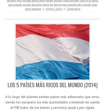
barclays
,
bnp paribas banco mas grande mundo
,
credit agricole
,
cual es el banco
mas grande mundo
,
deutsche bank
,
los bancos mas grandes del mundo
,
royal
bank scotland
//
enero 5, 2014
//
Comentario
LOS 5 PAÍSES MÁS RICOS DEL MUNDO (2014)
A lo largo del planeta existen países más adinerados que otros,
siendo los europeos los más acomodados y teniendo en cuenta
el PIB (valor de los bienes y servicios) anual y per cápita,