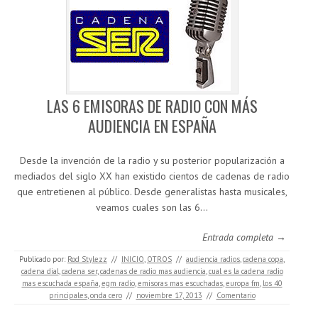
LAS 6 EMISORAS DE RADIO CON MÁS
AUDIENCIA EN ESPAÑA
Desde la invención de la radio y su posterior popularización a
mediados del siglo XX han existido cientos de cadenas de radio
que entretienen al público. Desde generalistas hasta musicales,
veamos cuales son las 6…
Entrada completa →
Publicado por:
Rod Stylezz
//
INICIO
,
OTROS
//
audiencia radios
,
cadena copa
,
cadena dial
,
cadena ser
,
cadenas de radio mas audiencia
,
cual es la cadena radio
mas escuchada españa
,
egm radio
,
emisoras mas escuchadas
,
europa fm
,
los 40
principales
,
onda cero
//
noviembre 17, 2013
//
Comentario