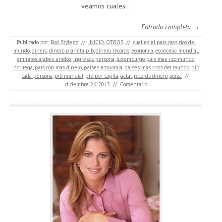
veamos cuales…
Entrada completa →
Publicado por:
Rod Stylezz
//
INICIO
,
OTROS
//
cual es el pais mas rico del
mundo
,
dinero
,
dinero planeta pib
,
dinero records
,
economia
,
economia mundial
,
emiratos arabes unidos
,
ingresos persona
,
luxemburgo pais mas rico mundo
,
noruega
,
pais con mas dinero
,
paises economia
,
paises mas ricos del mundo
,
pib
cada persona
,
pib mundial
,
pib per capita
,
qatar
,
records dinero
,
suiza
//
diciembre 26, 2013
//
Comentario