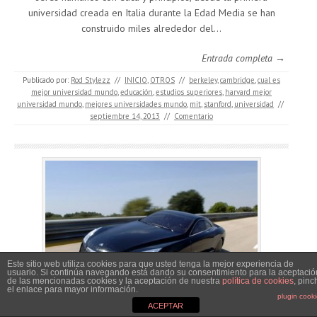
universidad creada en Italia durante la Edad Media se han
construido miles alrededor del…
Entrada completa →
Publicado por:
Rod Stylezz
//
INICIO
,
OTROS
//
berkeley
,
cambridge
,
cual es
mejor universidad mundo
,
educación
,
estudios superiores
,
harvard mejor
universidad mundo
,
mejores universidades mundo
,
mit
,
stanford
,
universidad
//
septiembre 14, 2013
//
Comentario
Este sitio web utiliza cookies para que usted tenga la mejor experiencia de
usuario. Si continúa navegando está dando su consentimiento para la aceptació
de las mencionadas cookies y la aceptación de nuestra
política de cookies
, pinc
el enlace para mayor información.
plugin cook
ACEPTAR