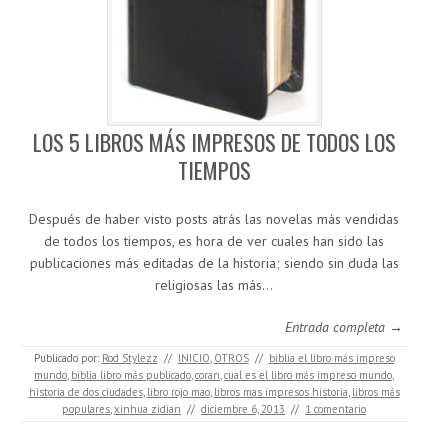
LOS 5 LIBROS MÁS IMPRESOS DE TODOS LOS
TIEMPOS
Después de haber visto posts atrás las novelas más vendidas
de todos los tiempos, es hora de ver cuales han sido las
publicaciones más editadas de la historia; siendo sin duda las
religiosas las más…
Entrada completa →
Publicado por:
Rod Stylezz
//
INICIO
,
OTROS
//
biblia el libro más impreso
mundo
,
biblia libro más publicado
,
coran
,
cual es el libro más impreso mundo
,
historia de dos ciudades
,
libro rojo mao
,
libros mas impresos historia
,
libros más
populares
,
xinhua zidian
//
diciembre 6, 2013
//
1 comentario