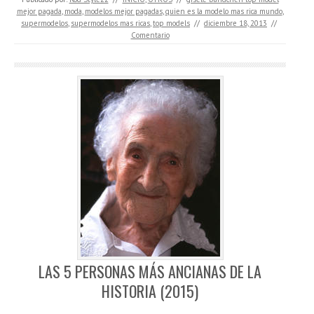
mejor pagada
,
moda
,
modelos mejor pagadas
,
quien es la modelo mas rica mundo
,
supermodelos
,
supermodelos mas ricas
,
top models
//
diciembre 18, 2013
//
Comentario
LAS 5 PERSONAS MÁS ANCIANAS DE LA
HISTORIA (2015)