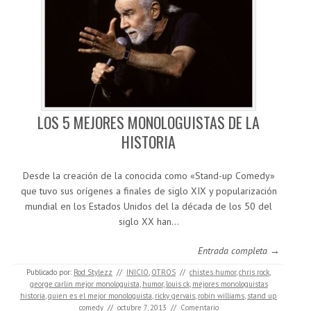
LOS 5 MEJORES MONOLOGUISTAS DE LA
HISTORIA
Desde la creación de la conocida como «Stand-up Comedy»
que tuvo sus orígenes a finales de siglo XIX y popularización
mundial en los Estados Unidos del la década de los 50 del
siglo XX han…
Entrada completa →
Publicado por:
Rod Stylezz
//
INICIO
,
OTROS
//
chistes humor
,
chris rock
,
george carlin mejor monologuista
,
humor
,
louis ck
,
mejores monologuistas
historia
,
quien es el mejor monologuista
,
ricky gervais
,
robin williams
,
stand up
comedy
//
octubre 7, 2013
//
Comentario