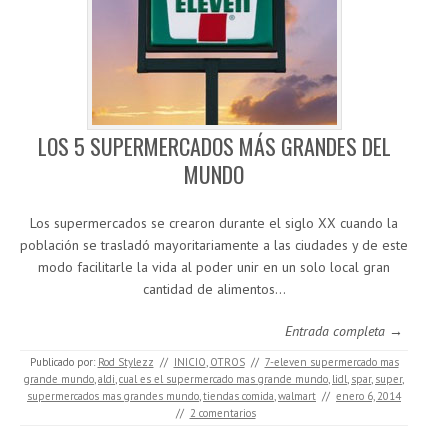
LOS 5 SUPERMERCADOS MÁS GRANDES DEL
MUNDO
Los supermercados se crearon durante el siglo XX cuando la
población se trasladó mayoritariamente a las ciudades y de este
modo facilitarle la vida al poder unir en un solo local gran
cantidad de alimentos…
Entrada completa →
Publicado por:
Rod Stylezz
//
INICIO
,
OTROS
//
7-eleven supermercado mas
grande mundo
,
aldi
,
cual es el supermercado mas grande mundo
,
lidl
,
spar
,
super
,
supermercados mas grandes mundo
,
tiendas comida
,
walmart
//
enero 6, 2014
//
2 comentarios