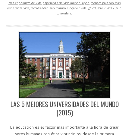
mas esperanza de vida
,
esperanza de vida mundo
,
japon
,
monaco pais con mas
esperanza vida
,
records edad
,
san marino
,
singapur
,
vida
//
octubre 7, 2013
//
1
comentario
LAS 5 MEJORES UNIVERSIDADES DEL MUNDO
(2015)
La educación es el factor más importante a la hora de crear
seres humanos con ética y principios, desde la primera