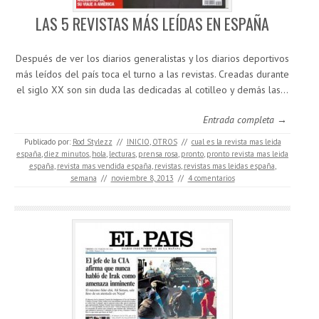
LAS 5 REVISTAS MÁS LEÍDAS EN ESPAÑA
Después de ver los diarios generalistas y los diarios deportivos
más leídos del país toca el turno a las revistas. Creadas durante
el siglo XX son sin duda las dedicadas al cotilleo y demás las…
Entrada completa →
Publicado por:
Rod Stylezz
//
INICIO
,
OTROS
//
cual es la revista mas leida
españa
,
diez minutos
,
hola
,
lecturas
,
prensa rosa
,
pronto
,
pronto revista mas leida
españa
,
revista mas vendida españa
,
revistas
,
revistas mas leidas españa
,
semana
//
noviembre 8, 2013
//
4 comentarios