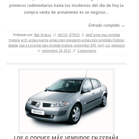
primeros rudimentarios hasta los modernos del día de hoy la
compra-venta de armamento es un negocio…
Entrada completa →
Publicado por:
Rod Stylezz
//
INICIO
,
OTROS
//
ak47 arma mas vendida
historia
,
ar15
,
armas guerra
,
armas mas populares
,
armas más vendidas historia
,
batalla
,
cual es el arma mas vendida historia
,
remington 870
,
rpg7
,
uzi
,
weapons
//
noviembre 28, 2013
//
1 comentario
LOS 6 COCHES MÁS VENDIDOS EN ESPAÑA