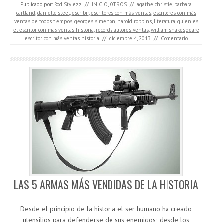
Publicado por:
Rod Stylezz
//
INICIO
,
OTROS
//
agathe christie
,
barbara
cartland
,
danielle steel
,
escribir
,
escritores con más ventas
,
escritores con más
ventas de todos tiempos
,
georges simenon
,
harold robbins
,
literatura
,
quien es
el escritor con mas ventas historia
,
records autores ventas
,
william shakespeare
escritor con más ventas historia
//
diciembre 4, 2013
//
Comentario
LAS 5 ARMAS MÁS VENDIDAS DE LA HISTORIA
Desde el principio de la historia el ser humano ha creado
utensilios para defenderse de sus enemigos; desde los