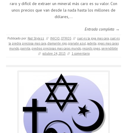
raro y difícil de extraer un mineral más caro es su valor. Con
unos precios que van desde la nada hasta los millones de
dólares,…
Entrada completa →
Publicado por:
Rod Stylezz
//
INICIO
,
OTROS
//
cual es la joya mas cara
,
cual es
la piedra preciosa mas cara
,
diamante rojo
,
granate azul
,
jadeita
,
joyas mas caras
mundo
,
painita
,
piedras preciosas mas caras mundo
,
records joyas
,
serendibite
//
octubre 24, 2013
//
1 comentario