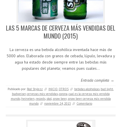
LAS 5 MARCAS DE CERVEZA MÁS VENDIDAS DEL
MUNDO (2015)
La cerveza es una bebida alcohólica inventada hace más de
5000 años. Elaborada con granos de cebada, lúpulo, levadura y
agua ha estado desde siempre entre las bebidas más
populares del planeta; veamos pues cuales…
Entrada completa →
Publicado por:
Rod Stylezz
//
INICIO
,
OTROS
//
bebidas alcoholicas
,
bud light
,
budweiser
,
cervezas más vendidas
,
corona
,
cual es la cerveza más vendida
mundo
,
heineken
,
records
,
skol
,
snow beer
,
snow beer cerveza más vendida
mundo
//
noviembre 24, 2013
//
Comentario