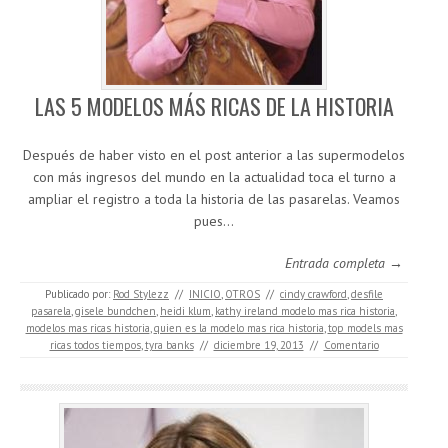
LAS 5 MODELOS MÁS RICAS DE LA HISTORIA
Después de haber visto en el post anterior a las supermodelos
con más ingresos del mundo en la actualidad toca el turno a
ampliar el registro a toda la historia de las pasarelas. Veamos
pues…
Entrada completa →
Publicado por:
Rod Stylezz
//
INICIO
,
OTROS
//
cindy crawford
,
desfile
pasarela
,
gisele bundchen
,
heidi klum
,
kathy ireland modelo mas rica historia
,
modelos mas ricas historia
,
quien es la modelo mas rica historia
,
top models mas
ricas todos tiempos
,
tyra banks
//
diciembre 19, 2013
//
Comentario