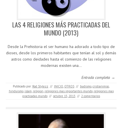
LAS 4 RELIGIONES MÁS PRACTICADAS DEL
MUNDO (2013)
Desde la Prehistoria el ser humano ha adorado a todo tipo de
dioses, desde los primeros habitantes que tenían al sol y demás
astros como deidades hasta el comienzo de las religiones
modernas existen una…
Entrada completa →
Publicado por:
Rod Stylezz
//
INICIO
,
OTROS
//
budismo
,
cristianimso
,
hinduismo
,
islam
,
religion
,
religiones mas importantes mundo
,
religiones mas
practicadas mundo
//
octubre 15, 2013
//
2 comentarios