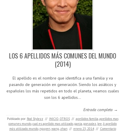
LOS 6 APELLIDOS MÁS COMUNES DEL MUNDO
(2014)
El apellido es el nombre que identifica a una familia y va
pasando de generación en generación. Siendo los asiáticos y
españoles los más repetidos en todo el planeta, veamos cuales
son los 6 apellidos…
Entrada completa →
Publicado por:
Rod Stylezz
//
INICIO
,
OTROS
//
apellidos familia
,
apellidos mas
comunes mundo
,
cual es apellido mas utilizado
,
garcia
,
gonzalez
,
lee
,
li apellido
más utilizado mundo
,
nguyen
,
wang
,
zhan
//
enero 23, 2014
//
Comentario