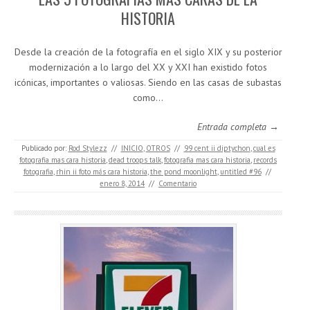
HISTORIA
Desde la creación de la fotografía en el siglo XIX y su posterior
modernización a lo largo del XX y XXI han existido fotos
icónicas, importantes o valiosas. Siendo en las casas de subastas
como…
Entrada completa →
Publicado por:
Rod Stylezz
//
INICIO
,
OTROS
//
99 cent ii diptychon
,
cual es
fotografia mas cara historia
,
dead troops talk
,
fotografia mas cara historia
,
records
fotografia
,
rhin ii foto más cara historia
,
the pond moonlight
,
untitled #96
//
enero 8, 2014
//
Comentario