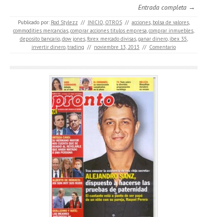
Entrada completa →
Publicado por:
Rod Stylezz
//
INICIO
,
OTROS
//
acciones
,
bolsa de valores
,
commodities mercancias
,
comprar acciones titulos empresa
,
comprar inmuebles
,
deposito bancario
,
dow jones
,
forex mercado divisas
,
ganar dinero
,
ibex 35
,
invertir dinero
,
trading
//
noviembre 13, 2013
//
Comentario