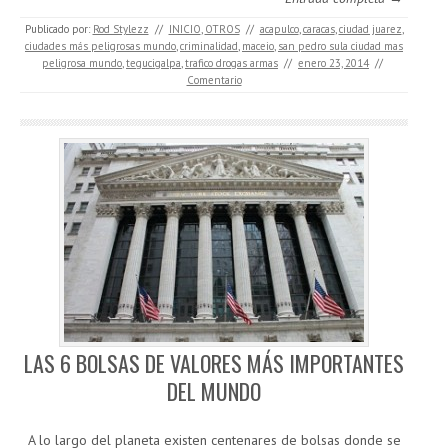
Publicado por:
Rod Stylezz
//
INICIO
,
OTROS
//
acapulco
,
caracas
,
ciudad juarez
,
ciudades más peligrosas mundo
,
criminalidad
,
maceio
,
san pedro sula ciudad mas
peligrosa mundo
,
tegucigalpa
,
trafico drogas armas
//
enero 23, 2014
//
Comentario
LAS 6 BOLSAS DE VALORES MÁS IMPORTANTES
DEL MUNDO
A lo largo del planeta existen centenares de bolsas donde se