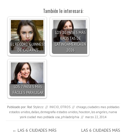
También le interesará:
LOS 20 PAÍSES MÁS
RACISTAS DE
EL RÉCORD GUINNESS
LATINOAMÉRICA EN
DE CADA PAÍS
2026
LOS 7 PAÍSES MÁS
FÁCILES PARA LIGAR
Publicado por:
Rod Stylezz
//
INICIO
,
OTROS
//
chicago
,
ciudades mas pobladas
estados unidos
,
dallas
,
demografia estados unidos
,
houston
,
los angeles
,
nueva
yoirk ciudad mas poblada usa
,
philadelphia
//
marzo 22, 2014
Navegación de entradas
←
LAS 6 CIUDADES MÁS
LAS 6 CIUDADES MÁS