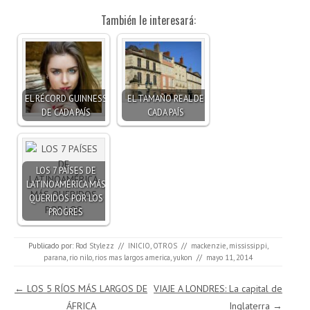
También le interesará:
EL RÉCORD GUINNESS
EL TAMAÑO REAL DE
DE CADA PAÍS
CADA PAÍS
LOS 7 PAÍSES DE
LATINOAMÉRICA MÁS
QUERIDOS POR LOS
PROGRES
Publicado por:
Rod Stylezz
//
INICIO
,
OTROS
//
mackenzie
,
mississippi
,
parana
,
rio nilo
,
rios mas largos america
,
yukon
//
mayo 11, 2014
Navegación de entradas
←
LOS 5 RÍOS MÁS LARGOS DE
VIAJE A LONDRES: La capital de
ÁFRICA
Inglaterra
→