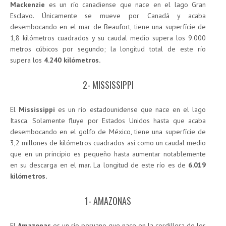
Mackenzie
es un río canadiense que nace en el lago Gran
Esclavo. Únicamente se mueve por Canadá y acaba
desembocando en el mar de Beaufort, tiene una superfície de
1,8 kilómetros cuadrados y su caudal medio supera los 9.000
metros cúbicos por segundo; la longitud total de este río
supera los
4.240 kilómetros.
2- MISSISSIPPI
El
Mississippi
es un río estadounidense que nace en el lago
Itasca. Solamente fluye por Estados Unidos hasta que acaba
desembocando en el golfo de México, tiene una superfície de
3,2 millones de kilómetros cuadrados así como un caudal medio
que en un principio es pequeño hasta aumentar notablemente
en su descarga en el mar. La longitud de este río es de
6.019
kilómetros.
1- AMAZONAS
El
Amazonas
es un río peruano que nace en la cordillera de los