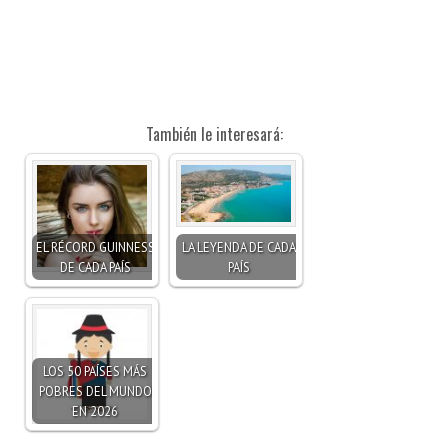
También le interesará:
EL RÉCORD GUINNESS
LA LEYENDA DE CADA
DE CADA PAÍS
PAÍS
LOS 50 PAÍSES MÁS
POBRES DEL MUNDO
EN 2026