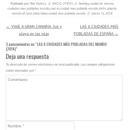
Publicado por:
Rod Stylezz
//
INICIO
,
OTROS
//
bombay
,
ciudad de mexico
,
ciudades mas pobladas mundo
,
cual es ciudad mas poblada mundo
,
delhi
,
jakarta
,
mexico df
,
seul
,
tokio
,
tokyo ciudad mas poblada mundo
//
marzo 21, 2014
Navegación de entradas
←
VIAJE A GRAN CANARIA: Sol y
LAS 6 CIUDADES MÁS
playa en las islas
POBLADAS DE ESPAÑA
→
3 pensamientos en “
LAS 6 CIUDADES MÁS POBLADAS DEL MUNDO
(2014)
”
Deja una respuesta
Tu dirección de correo electrónico no será publicada.
Los campos obligatorios
están marcados con
*