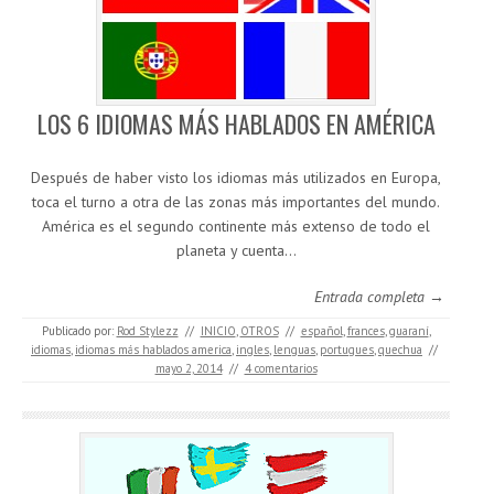
LOS 6 IDIOMAS MÁS HABLADOS EN AMÉRICA
Después de haber visto los idiomas más utilizados en Europa,
toca el turno a otra de las zonas más importantes del mundo.
América es el segundo continente más extenso de todo el
planeta y cuenta…
Entrada completa →
Publicado por:
Rod Stylezz
//
INICIO
,
OTROS
//
español
,
frances
,
guaraní
,
idiomas
,
idiomas más hablados america
,
ingles
,
lenguas
,
portugues
,
quechua
//
mayo 2, 2014
//
4 comentarios