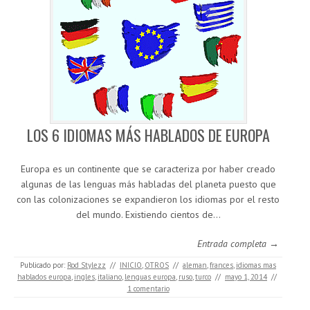
LOS 6 IDIOMAS MÁS HABLADOS DE EUROPA
Europa es un continente que se caracteriza por haber creado
algunas de las lenguas más habladas del planeta puesto que
con las colonizaciones se expandieron los idiomas por el resto
del mundo. Existiendo cientos de…
Entrada completa →
Publicado por:
Rod Stylezz
//
INICIO
,
OTROS
//
aleman
,
frances
,
idiomas mas
hablados europa
,
ingles
,
italiano
,
lenguas europa
,
ruso
,
turco
//
mayo 1, 2014
//
1 comentario