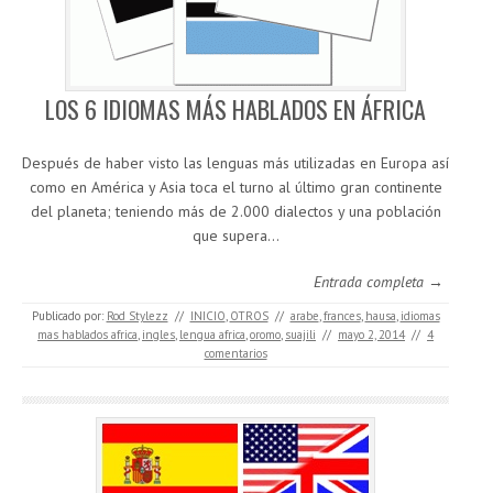
LOS 6 IDIOMAS MÁS HABLADOS EN ÁFRICA
Después de haber visto las lenguas más utilizadas en Europa así
como en América y Asia toca el turno al último gran continente
del planeta; teniendo más de 2.000 dialectos y una población
que supera…
Entrada completa →
Publicado por:
Rod Stylezz
//
INICIO
,
OTROS
//
arabe
,
frances
,
hausa
,
idiomas
mas hablados africa
,
ingles
,
lengua africa
,
oromo
,
suajili
//
mayo 2, 2014
//
4
comentarios