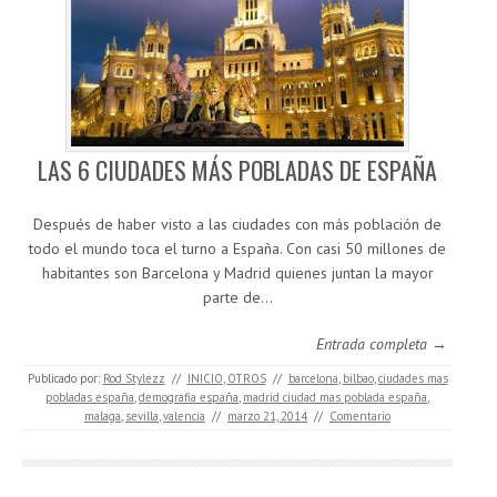
LAS 6 CIUDADES MÁS POBLADAS DE ESPAÑA
Después de haber visto a las ciudades con más población de
todo el mundo toca el turno a España. Con casi 50 millones de
habitantes son Barcelona y Madrid quienes juntan la mayor
parte de…
Entrada completa →
Publicado por:
Rod Stylezz
//
INICIO
,
OTROS
//
barcelona
,
bilbao
,
ciudades mas
pobladas españa
,
demografia españa
,
madrid ciudad mas poblada españa
,
malaga
,
sevilla
,
valencia
//
marzo 21, 2014
//
Comentario