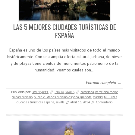
LAS 5 MEJORES CIUDADES TURÍSTICAS DE
ESPAÑA
España es uno de los países más visitados de todo el mundo
históricamente. Con una amplia oferta cultural, urbana, de nieve
y de playas tiene cientos de monumentos patromonio de la
humanidad; veamos cuales son…
Entrada completa →
Publicado por:
Rod Stylezz
//
INICIO
,
VIAJES
//
barcelona
,
barcelona mejor
ciudad turismo
,
bilbao
,
ciudades turismo españa
,
granada
,
madrid
,
MEJOREs
ciudades turisticas españa
,
sevilla
//
abril 16, 2014
//
Comentario