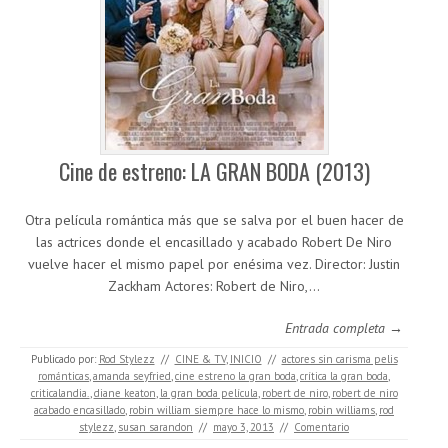
Cine de estreno: LA GRAN BODA (2013)
Otra película romántica más que se salva por el buen hacer de
las actrices donde el encasillado y acabado Robert De Niro
vuelve hacer el mismo papel por enésima vez. Director: Justin
Zackham Actores: Robert de Niro,…
Entrada completa →
Publicado por:
Rod Stylezz
//
CINE & TV
,
INICIO
//
actores sin carisma pelis
románticas
,
amanda seyfried
,
cine estreno la gran boda
,
crítica la gran boda
,
criticalandia.
,
diane keaton
,
la gran boda película
,
robert de niro
,
robert de niro
acabado encasillado
,
robin william siempre hace lo mismo
,
robin williams
,
rod
stylezz
,
susan sarandon
//
mayo 3, 2013
//
Comentario