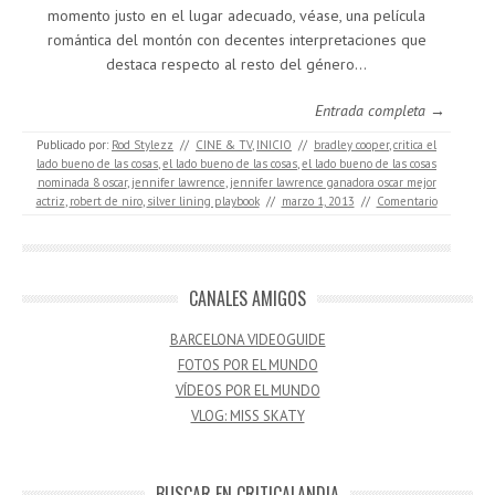
momento justo en el lugar adecuado, véase, una película
romántica del montón con decentes interpretaciones que
destaca respecto al resto del género…
Entrada completa →
Publicado por:
Rod Stylezz
//
CINE & TV
,
INICIO
//
bradley cooper
,
critica el
lado bueno de las cosas
,
el lado bueno de las cosas
,
el lado bueno de las cosas
nominada 8 oscar
,
jennifer lawrence
,
jennifer lawrence ganadora oscar mejor
actriz
,
robert de niro
,
silver lining playbook
//
marzo 1, 2013
//
Comentario
CANALES AMIGOS
BARCELONA VIDEOGUIDE
FOTOS POR EL MUNDO
VÍDEOS POR EL MUNDO
VLOG: MISS SKATY
BUSCAR EN CRITICALANDIA