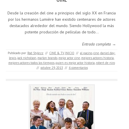
Desde la creación del cine a principios del siglo XX en Francia
por los hermanos Lumière han existido centenares de actores
destacados alrededor del mundo. Siendo Hollywood la más
potente producción de películas de todo…
Entrada completa →
Publicado por:
Rod Stylezz
//
CINE & TV
,
INICIO
//
al pacino
,
cine
,
daniel day-
lewis
,
jack nicholson
,
marlon brando
,
mejor actor cine
,
mejores actores historia
,
mejores actores todos los tiempos
,
quien es mejor actor historia
,
robert de niro
//
octubre 29, 2013
//
6 comentarios