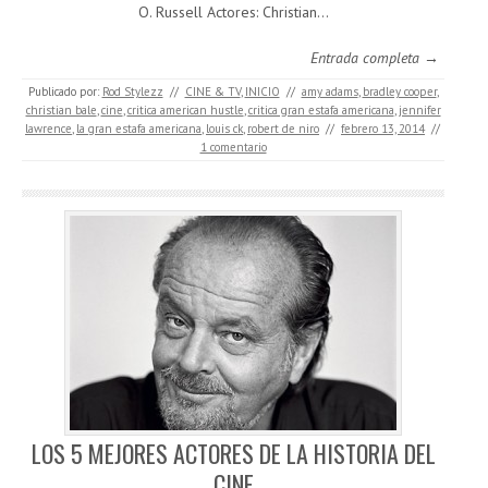
O. Russell Actores: Christian…
Entrada completa →
Publicado por:
Rod Stylezz
//
CINE & TV
,
INICIO
//
amy adams
,
bradley cooper
,
christian bale
,
cine
,
critica american hustle
,
critica gran estafa americana
,
jennifer
lawrence
,
la gran estafa americana
,
louis ck
,
robert de niro
//
febrero 13, 2014
//
1 comentario
LOS 5 MEJORES ACTORES DE LA HISTORIA DEL
CINE