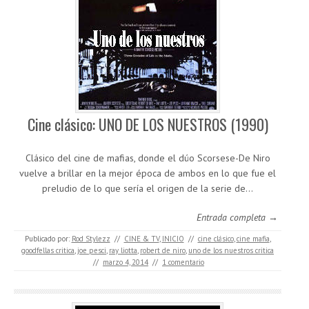
Cine clásico: UNO DE LOS NUESTROS (1990)
Clásico del cine de mafias, donde el dúo Scorsese-De Niro
vuelve a brillar en la mejor época de ambos en lo que fue el
preludio de lo que sería el origen de la serie de…
Entrada completa →
Publicado por:
Rod Stylezz
//
CINE & TV
,
INICIO
//
cine clásico
,
cine mafia
,
goodfellas critica
,
joe pesci
,
ray liotta
,
robert de niro
,
uno de los nuestros critica
//
marzo 4, 2014
//
1 comentario