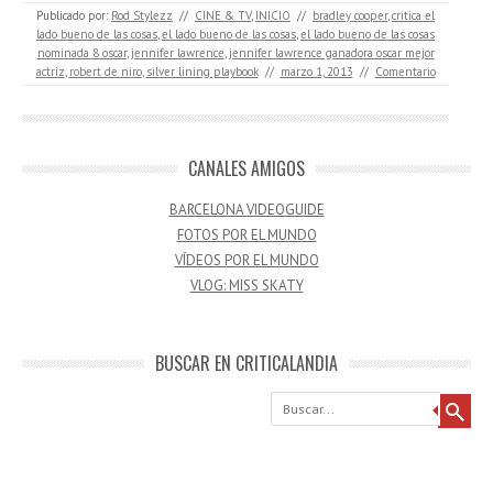
Publicado por:
Rod Stylezz
//
CINE & TV
,
INICIO
//
bradley cooper
,
critica el
lado bueno de las cosas
,
el lado bueno de las cosas
,
el lado bueno de las cosas
nominada 8 oscar
,
jennifer lawrence
,
jennifer lawrence ganadora oscar mejor
actriz
,
robert de niro
,
silver lining playbook
//
marzo 1, 2013
//
Comentario
CANALES AMIGOS
BARCELONA VIDEOGUIDE
FOTOS POR EL MUNDO
VÍDEOS POR EL MUNDO
VLOG: MISS SKATY
BUSCAR EN CRITICALANDIA
Buscar