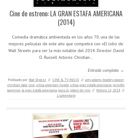
Cine de estreno: LA GRAN ESTAFA AMERICANA
(2014)
Comedia dramática ambientada en los años 70, una de las
mejores películas de este año que competirá con «El lobo de
Wall Street» para ser la más notable del 2014. Director: David
O. Russell Actores: Christian…
Entrada completa →
Publicado por:
Rod Stylezz
//
CINE & TV
,
INICIO
//
amy adams
,
bradley cooper
,
christian bale
,
cine
,
critica american hustle
,
critica gran estafa americana
,
jennifer
lawrence
,
la gran estafa americana
,
louis ck
,
robert de niro
//
febrero 13, 2014
//
1 comentario