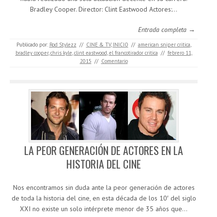
Bradley Cooper. Director: Clint Eastwood Actores:…
Entrada completa →
Publicado por:
Rod Stylezz
//
CINE & TV
,
INICIO
//
american sniper critica
,
bradley cooper
,
chris kyle
,
clint eastwood
,
el francotirador critica
//
febrero 11,
2015
//
Comentario
LA PEOR GENERACIÓN DE ACTORES EN LA
HISTORIA DEL CINE
Nos encontramos sin duda ante la peor generación de actores
de toda la historia del cine, en esta década de los 10′ del siglo
XXI no existe un solo intérprete menor de 35 años que…