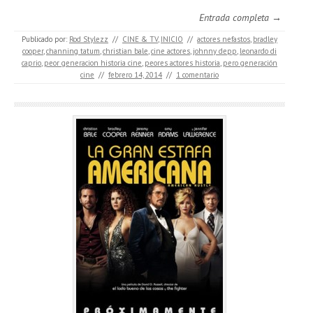
Entrada completa →
Publicado por:
Rod Stylezz
//
CINE & TV
,
INICIO
//
actores nefastos
,
bradley
cooper
,
channing tatum
,
christian bale
,
cine actores
,
johnny depp
,
leonardo di
caprio
,
peor generacion historia cine
,
peores actores historia
,
pero generación
cine
//
febrero 14, 2014
//
1 comentario