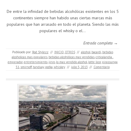
De entre la infinidad de bebidas alcohólicas existentes en los 5
continentes siempre han habido unas ciertas marcas más
populares que han arrasado en todo el planeta. Siendo las más
populares el whisky o el…
Entrada completa →
Publicado por:
Rod Stylezz
//
INICIO
,
OTROS
//
alcohol
,
bacardi
,
bebidas
alcoholicas mas populares
,
bebidas alcohólicas mas vendidas
,
criticalandia.
,
emperador
,
entretenimiento
,
jinro
,
lo mas vendido alcohol
,
lotte licor
,
pirassunga
51
,
smirnoff
,
tanduay
,
vodka
,
whiskey
//
julio 5, 2013
//
Comentario