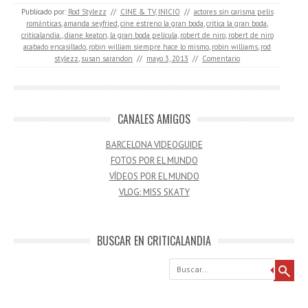
Publicado por:
Rod Stylezz
//
CINE & TV
,
INICIO
//
actores sin carisma pelis
románticas
,
amanda seyfried
,
cine estreno la gran boda
,
crítica la gran boda
,
criticalandia.
,
diane keaton
,
la gran boda película
,
robert de niro
,
robert de niro
acabado encasillado
,
robin william siempre hace lo mismo
,
robin williams
,
rod
stylezz
,
susan sarandon
//
mayo 3, 2013
//
Comentario
CANALES AMIGOS
BARCELONA VIDEOGUIDE
FOTOS POR EL MUNDO
VÍDEOS POR EL MUNDO
VLOG: MISS SKATY
BUSCAR EN CRITICALANDIA
Buscar