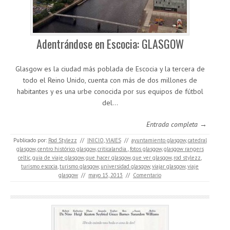
Adentrándose en Escocia: GLASGOW
Glasgow es la ciudad más poblada de Escocia y la tercera de
todo el Reino Unido, cuenta con más de dos millones de
habitantes y es una urbe conocida por sus equipos de fútbol
del…
Entrada completa →
Publicado por:
Rod Stylezz
//
INICIO
,
VIAJES
//
ayuntamiento glasgow
,
catedral
glasgow
,
centro histórico glasgow
,
criticalandia.
,
fotos glasgow
,
glasgow rangers
celtic
,
guia de viaje glasgow
,
que hacer glasgow
,
que ver glasgow
,
rod stylezz
,
turismo escocia
,
turismo glasgow
,
universidad glasgow
,
viajar glasgow
,
viaje
glasgow
//
mayo 15, 2013
//
Comentario