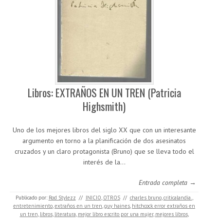
Libros: EXTRAÑOS EN UN TREN (Patricia
Highsmith)
Uno de los mejores libros del siglo XX que con un interesante
argumento en torno a la planificación de dos asesinatos
cruzados y un claro protagonista (Bruno) que se lleva todo el
interés de la…
Entrada completa →
Publicado por:
Rod Stylezz
//
INICIO
,
OTROS
//
charles bruno
,
criticalandia.
,
entretenimiento
,
extraños en un tren
,
guy haines
,
hitchcock error extraños en
un tren
,
libros
,
literatura
,
mejor libro escrito por una mujer
,
mejores libros
,