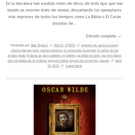
En la literatura han existido miles de libros de todo tipo que han
tenido un enorme éxito de ventas, descartando los ejemplares
más impresos de todos los tiempos como La Biblia o El Corán
(muchos de…
Entrada completa →
Publicado por:
Rod Stylezz
//
INICIO
,
OTROS
//
antoine de saint-exupéry
,
charles darnay lucie
,
charles dickens
,
el principito
,
el quijote
,
el señor de los
anillos
,
frodo
,
historia de dos ciudades
,
jrr tolkien
,
la biblia el corán
,
los tres libros
más vendidos de la historia
,
mejores libros
,
miguel de cervantes
,
sauron
//
abril
18, 2013
//
Comentario