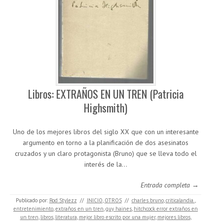
Libros: EXTRAÑOS EN UN TREN (Patricia
Highsmith)
Uno de los mejores libros del siglo XX que con un interesante
argumento en torno a la planificación de dos asesinatos
cruzados y un claro protagonista (Bruno) que se lleva todo el
interés de la…
Entrada completa →
Publicado por:
Rod Stylezz
//
INICIO
,
OTROS
//
charles bruno
,
criticalandia.
,
entretenimiento
,
extraños en un tren
,
guy haines
,
hitchcock error extraños en
un tren
,
libros
,
literatura
,
mejor libro escrito por una mujer
,
mejores libros
,