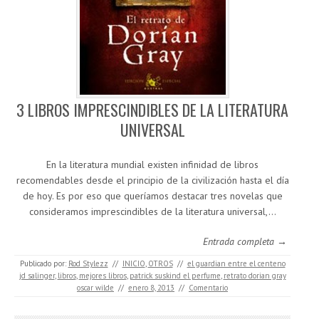
3 LIBROS IMPRESCINDIBLES DE LA LITERATURA
UNIVERSAL
En la literatura mundial existen infinidad de libros
recomendables desde el principio de la civilización hasta el día
de hoy. Es por eso que queríamos destacar tres novelas que
consideramos imprescindibles de la literatura universal,…
Entrada completa →
Publicado por:
Rod Stylezz
//
INICIO
,
OTROS
//
el guardian entre el centeno
jd salinger
,
libros
,
mejores libros
,
patrick suskind el perfume
,
retrato dorian gray
oscar wilde
//
enero 8, 2013
//
Comentario