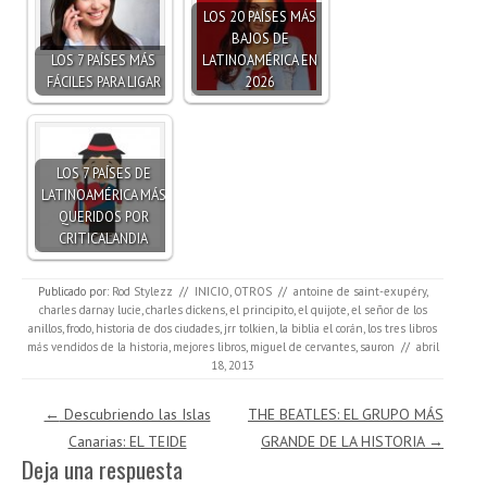
LOS 20 PAÍSES MÁS
BAJOS DE
LOS 7 PAÍSES MÁS
LATINOAMÉRICA EN
FÁCILES PARA LIGAR
2026
LOS 7 PAÍSES DE
LATINOAMÉRICA MÁS
QUERIDOS POR
CRITICALANDIA
Publicado por:
Rod Stylezz
//
INICIO
,
OTROS
//
antoine de saint-exupéry
,
charles darnay lucie
,
charles dickens
,
el principito
,
el quijote
,
el señor de los
anillos
,
frodo
,
historia de dos ciudades
,
jrr tolkien
,
la biblia el corán
,
los tres libros
más vendidos de la historia
,
mejores libros
,
miguel de cervantes
,
sauron
//
abril
18, 2013
Navegación de entradas
←
Descubriendo las Islas
THE BEATLES: EL GRUPO MÁS
Canarias: EL TEIDE
GRANDE DE LA HISTORIA
→
Deja una respuesta