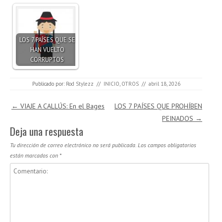
LOS 7 PAÍSES QUE SE
HAN VUELTO
CORRUPTOS
Publicado por:
Rod Stylezz
//
INICIO
,
OTROS
//
abril 18, 2026
Navegación de entradas
←
VIAJE A CALLÚS: En el Bages
LOS 7 PAÍSES QUE PROHÍBEN
PEINADOS
→
Deja una respuesta
Tu dirección de correo electrónico no será publicada.
Los campos obligatorios
están marcados con
*