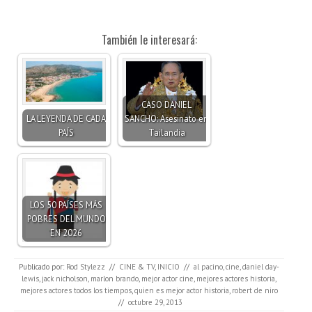
También le interesará:
CASO DANIEL
LA LEYENDA DE CADA
SANCHO: Asesinato en
PAÍS
Tailandia
LOS 50 PAÍSES MÁS
POBRES DEL MUNDO
EN 2026
Publicado por:
Rod Stylezz
//
CINE & TV
,
INICIO
//
al pacino
,
cine
,
daniel day-
lewis
,
jack nicholson
,
marlon brando
,
mejor actor cine
,
mejores actores historia
,
mejores actores todos los tiempos
,
quien es mejor actor historia
,
robert de niro
//
octubre 29, 2013