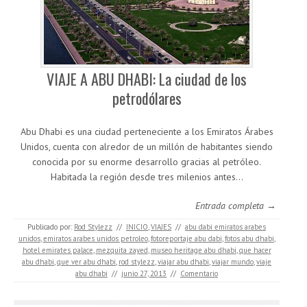
VIAJE A ABU DHABI: La ciudad de los
petrodólares
Abu Dhabi es una ciudad perteneciente a los Emiratos Árabes
Unidos, cuenta con alredor de un millón de habitantes siendo
conocida por su enorme desarrollo gracias al petróleo.
Habitada la región desde tres milenios antes…
Entrada completa →
Publicado por:
Rod Stylezz
//
INICIO
,
VIAJES
//
abu dabi emiratos arabes
unidos
,
emiratos arabes unidos petroleo
,
fotoreportaje abu dabi
,
fotos abu dhabi
,
hotel emirates palace
,
mezquita zayed
,
museo heritage abu dhabi
,
que hacer
abu dhabi
,
que ver abu dhabi
,
rod stylezz
,
viajar abu dhabi
,
viajar mundo
,
viaje
abu dhabi
//
junio 27, 2013
//
Comentario