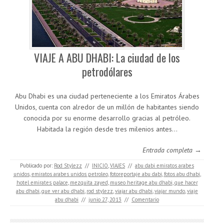
VIAJE A ABU DHABI: La ciudad de los
petrodólares
Abu Dhabi es una ciudad perteneciente a los Emiratos Árabes
Unidos, cuenta con alredor de un millón de habitantes siendo
conocida por su enorme desarrollo gracias al petróleo.
Habitada la región desde tres milenios antes…
Entrada completa →
Publicado por:
Rod Stylezz
//
INICIO
,
VIAJES
//
abu dabi emiratos arabes
unidos
,
emiratos arabes unidos petroleo
,
fotoreportaje abu dabi
,
fotos abu dhabi
,
hotel emirates palace
,
mezquita zayed
,
museo heritage abu dhabi
,
que hacer
abu dhabi
,
que ver abu dhabi
,
rod stylezz
,
viajar abu dhabi
,
viajar mundo
,
viaje
abu dhabi
//
junio 27, 2013
//
Comentario