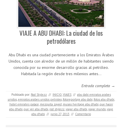
VIAJE A ABU DHABI: La ciudad de los
petrodólares
Abu Dhabi es una ciudad perteneciente a los Emiratos Árabes
Unidos, cuenta con alredor de un millón de habitantes siendo
conocida por su enorme desarrollo gracias al petróleo.
Habitada la región desde tres milenios antes…
Entrada completa →
Publicado por:
Rod Stylezz
//
INICIO
,
VIAJES
//
abu dabi emiratos arabes
unidos
,
emiratos arabes unidos petroleo
,
fotoreportaje abu dabi
,
fotos abu dhabi
,
hotel emirates palace
,
mezquita zayed
,
museo heritage abu dhabi
,
que hacer
abu dhabi
,
que ver abu dhabi
,
rod stylezz
,
viajar abu dhabi
,
viajar mundo
,
viaje
abu dhabi
//
junio 27, 2013
//
Comentario