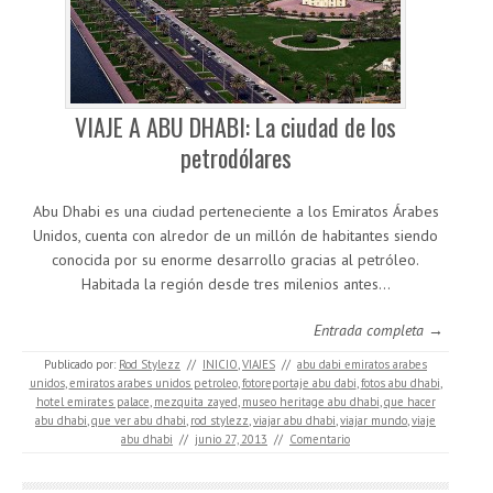
VIAJE A ABU DHABI: La ciudad de los
petrodólares
Abu Dhabi es una ciudad perteneciente a los Emiratos Árabes
Unidos, cuenta con alredor de un millón de habitantes siendo
conocida por su enorme desarrollo gracias al petróleo.
Habitada la región desde tres milenios antes…
Entrada completa →
Publicado por:
Rod Stylezz
//
INICIO
,
VIAJES
//
abu dabi emiratos arabes
unidos
,
emiratos arabes unidos petroleo
,
fotoreportaje abu dabi
,
fotos abu dhabi
,
hotel emirates palace
,
mezquita zayed
,
museo heritage abu dhabi
,
que hacer
abu dhabi
,
que ver abu dhabi
,
rod stylezz
,
viajar abu dhabi
,
viajar mundo
,
viaje
abu dhabi
//
junio 27, 2013
//
Comentario