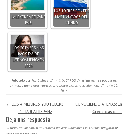
LOS 10 PRESIDENTES
LA LEYENDA DE CADA
MÁS MALVADOS DEL
PAÍS
MUNDO
LOS 20 PAÍSES MÁS
RACISTAS DE
LATINOAMÉRICA EN
2026
Publicado por:
Rod Stylezz
//
INICIO
,
OTROS
//
animales mas populares
,
animales numerosos mundoc
,
cerdo
,
conejo
,
gato
,
rata
,
raton
,
vaca
//
junio 19,
2014
Navegación de entradas
←
LOS 4 MEJORES YOUTUBERS
CONOCIENDO ATENAS: La
EN HABLA HISPANA
Grecia clásica
→
Deja una respuesta
Tu dirección de correo electrónico no será publicada.
Los campos obligatorios
están marcados con
*