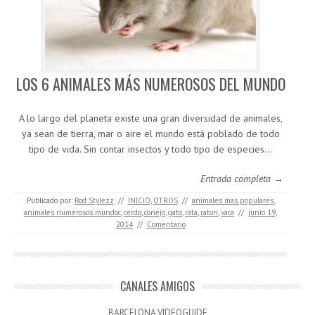
LOS 6 ANIMALES MÁS NUMEROSOS DEL MUNDO
A lo largo del planeta existe una gran diversidad de animales,
ya sean de tierra, mar o aire el mundo está poblado de todo
tipo de vida. Sin contar insectos y todo tipo de especies…
Entrada completa →
Publicado por:
Rod Stylezz
//
INICIO
,
OTROS
//
animales mas populares
,
animales numerosos mundoc
,
cerdo
,
conejo
,
gato
,
rata
,
raton
,
vaca
//
junio 19,
2014
//
Comentario
CANALES AMIGOS
BARCELONA VIDEOGUIDE