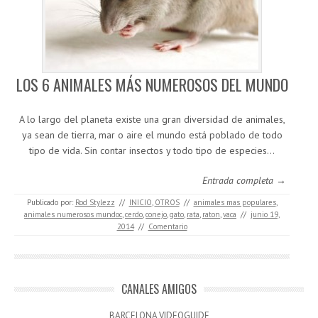
LOS 6 ANIMALES MÁS NUMEROSOS DEL MUNDO
A lo largo del planeta existe una gran diversidad de animales,
ya sean de tierra, mar o aire el mundo está poblado de todo
tipo de vida. Sin contar insectos y todo tipo de especies…
Entrada completa →
Publicado por:
Rod Stylezz
//
INICIO
,
OTROS
//
animales mas populares
,
animales numerosos mundoc
,
cerdo
,
conejo
,
gato
,
rata
,
raton
,
vaca
//
junio 19,
2014
//
Comentario
CANALES AMIGOS
BARCELONA VIDEOGUIDE