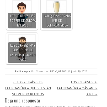
LOS 10 PAÍSES MÁS
LA RIQUEZA DE CADA
POBRES DE EUROPA
PAÍS DE
EN 2026
LATINOAMÉRICA
LOS 20 PAÍSES MÁS
CORRUPTOS DE
LATINOAMÉRICA EN
2026
Publicado por:
Rod Stylezz
//
INICIO
,
OTROS
//
junio 29, 2026
Navegación de entradas
←
LOS 20 PAÍSES DE
LOS 20 PAÍSES DE
LATINOAMÉRICA QUE SE ESTÁN
LATINOAMÉRICA MÁS ANTI-
VOLVIENDO BLANCOS
LGBT
→
Deja una respuesta
Tu dirección de correo electrónico no será publicada.
Los campos obligatorios