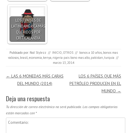
LOS 7 PAÍSES DE
LATINOAMÉRICA MÁS
QUERIDOS POR
CRITICALANDIA
Publicado por:
Rod Stylezz
//
INICIO
,
OTROS
//
bonos a 10 años
,
bonos mas
valiosos
,
brasil
,
economia
,
kenya
,
nigeria pais bono mas alto
,
pakistan
,
turquia
//
marzo 13, 2014
Navegación de entradas
←
LAS 6 MONEDAS MÁS CARAS
LOS 6 PAÍSES QUE MÁS
DEL MUNDO (2014)
PETRÓLEO PRODUCEN EN EL
MUNDO
→
Deja una respuesta
Tu dirección de correo electrónico no será publicada.
Los campos obligatorios
están marcados con
*