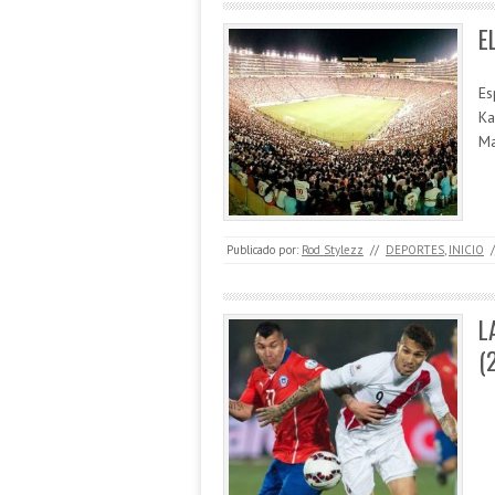
E
Es
Ka
Ma
Publicado por:
Rod Stylezz
//
DEPORTES
,
INICIO
/
L
(