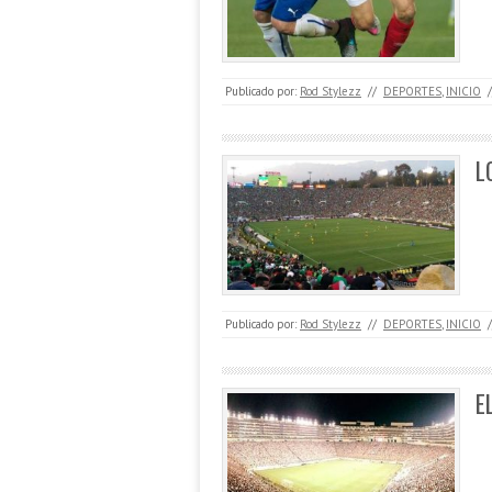
Publicado por:
Rod Stylezz
//
DEPORTES
,
INICIO
/
L
Publicado por:
Rod Stylezz
//
DEPORTES
,
INICIO
/
E