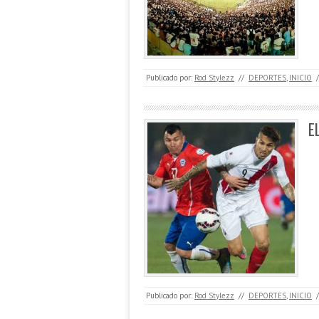
Publicado por:
Rod Stylezz
//
DEPORTES
,
INICIO
/
E
Publicado por:
Rod Stylezz
//
DEPORTES
,
INICIO
/