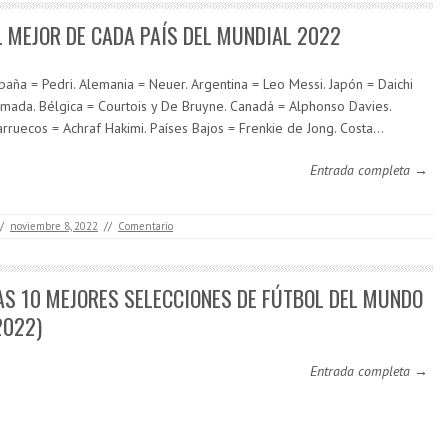
L MEJOR DE CADA PAÍS DEL MUNDIAL 2022
paña = Pedri. Alemania = Neuer. Argentina = Leo Messi. Japón = Daichi
mada. Bélgica = Courtois y De Bruyne. Canadá = Alphonso Davies.
rruecos = Achraf Hakimi. Países Bajos = Frenkie de Jong. Costa…
Entrada completa →
/
noviembre 8, 2022
//
Comentario
AS 10 MEJORES SELECCIONES DE FÚTBOL DEL MUNDO
2022)
Entrada completa →