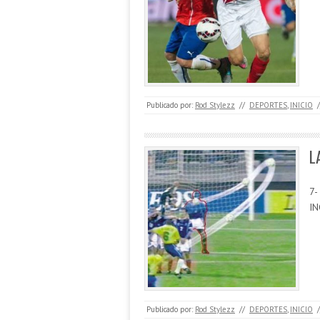
Publicado por:
Rod Stylezz
//
DEPORTES
,
INICIO
/
L
7-
I
Publicado por:
Rod Stylezz
//
DEPORTES
,
INICIO
/