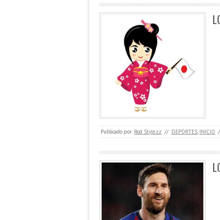
L
Publicado por:
Rod Stylezz
//
DEPORTES
,
INICIO
/
L