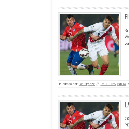
E
Br
We
Sa
Publicado por:
Rod Stylezz
//
DEPORTES
,
INICIO
/
L
20
PE