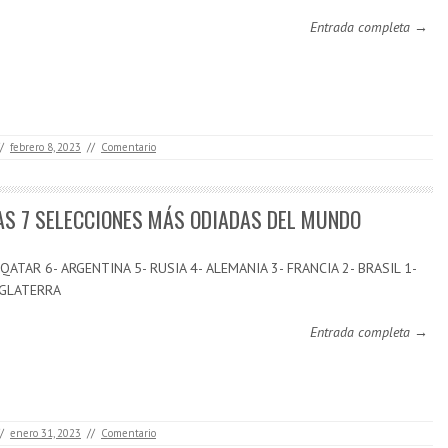
Entrada completa →
/
febrero 8, 2023
//
Comentario
AS 7 SELECCIONES MÁS ODIADAS DEL MUNDO
 QATAR 6- ARGENTINA 5- RUSIA 4- ALEMANIA 3- FRANCIA 2- BRASIL 1-
NGLATERRA
Entrada completa →
/
enero 31, 2023
//
Comentario