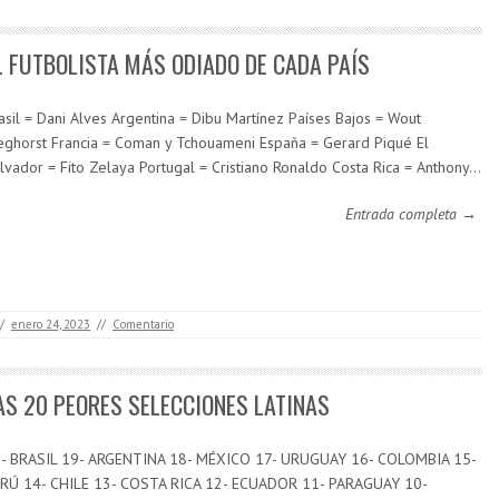
L FUTBOLISTA MÁS ODIADO DE CADA PAÍS
asil = Dani Alves Argentina = Dibu Martínez Países Bajos = Wout
ghorst Francia = Coman y Tchouameni España = Gerard Piqué El
lvador = Fito Zelaya Portugal = Cristiano Ronaldo Costa Rica = Anthony…
Entrada completa →
/
enero 24, 2023
//
Comentario
AS 20 PEORES SELECCIONES LATINAS
- BRASIL 19- ARGENTINA 18- MÉXICO 17- URUGUAY 16- COLOMBIA 15-
RÚ 14- CHILE 13- COSTA RICA 12- ECUADOR 11- PARAGUAY 10-