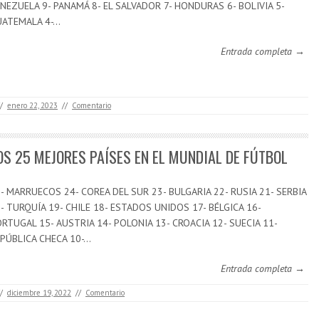
NEZUELA 9- PANAMÁ 8- EL SALVADOR 7- HONDURAS 6- BOLIVIA 5-
UATEMALA 4-…
Entrada completa →
/
enero 22, 2023
//
Comentario
OS 25 MEJORES PAÍSES EN EL MUNDIAL DE FÚTBOL
- MARRUECOS 24- COREA DEL SUR 23- BULGARIA 22- RUSIA 21- SERBIA
- TURQUÍA 19- CHILE 18- ESTADOS UNIDOS 17- BÉLGICA 16-
RTUGAL 15- AUSTRIA 14- POLONIA 13- CROACIA 12- SUECIA 11-
PÚBLICA CHECA 10-…
Entrada completa →
/
diciembre 19, 2022
//
Comentario