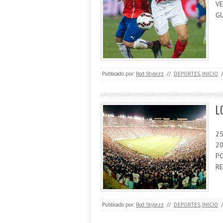
VE
G
Publicado por:
Rod Stylezz
//
DEPORTES
,
INICIO
/
L
25
20
PO
RE
Publicado por:
Rod Stylezz
//
DEPORTES
,
INICIO
/