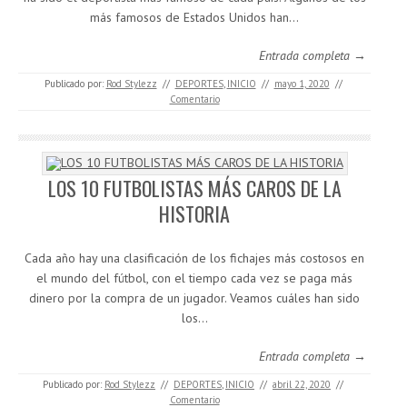
más famosos de Estados Unidos han…
Entrada completa →
Publicado por:
Rod Stylezz
//
DEPORTES
,
INICIO
//
mayo 1, 2020
//
Comentario
LOS 10 FUTBOLISTAS MÁS CAROS DE LA
HISTORIA
Cada año hay una clasificación de los fichajes más costosos en
el mundo del fútbol, con el tiempo cada vez se paga más
dinero por la compra de un jugador. Veamos cuáles han sido
los…
Entrada completa →
Publicado por:
Rod Stylezz
//
DEPORTES
,
INICIO
//
abril 22, 2020
//
Comentario