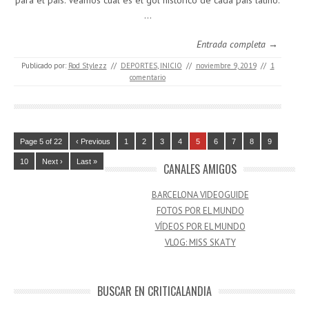
para el país. Veamos cuál es el gol histórico de cada país latino.
…
Entrada completa →
Publicado por:
Rod Stylezz
//
DEPORTES
,
INICIO
//
noviembre 9, 2019
//
1
comentario
Page 5 of 22
‹ Previous
1
2
3
4
5
6
7
8
9
10
Next ›
Last »
CANALES AMIGOS
BARCELONA VIDEOGUIDE
FOTOS POR EL MUNDO
VÍDEOS POR EL MUNDO
VLOG: MISS SKATY
BUSCAR EN CRITICALANDIA