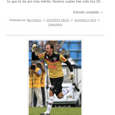
lo que le da aún más mérito. Veamos cuales han sido loa 10…
Entrada completa →
Publicado por:
Rod Stylezz
//
DEPORTES
,
INICIO
//
diciembre 6, 2019
//
Comentario