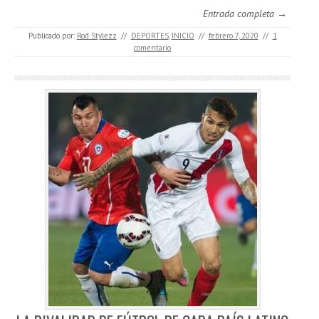
Entrada completa →
Publicado por:
Rod Stylezz
//
DEPORTES
,
INICIO
//
febrero 7, 2020
//
1
comentario