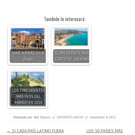
También le interesará:
VIAJE A NAVÀS: En el
EL PRESIDENTE MÁS
Bages
CORTO DE CADA PAÍS
LOS 7 PRESIDENTES
MÁS FEOS DEL
MUNDO EN 2026
Publicado por:
Rod Stylezz
//
DEPORTES
,
INICIO
//
noviembre 8, 2022
Navegación de entradas
←
SI CADA PAÍS LATINO FUERA
LOS 50 PAÍSES MÁS