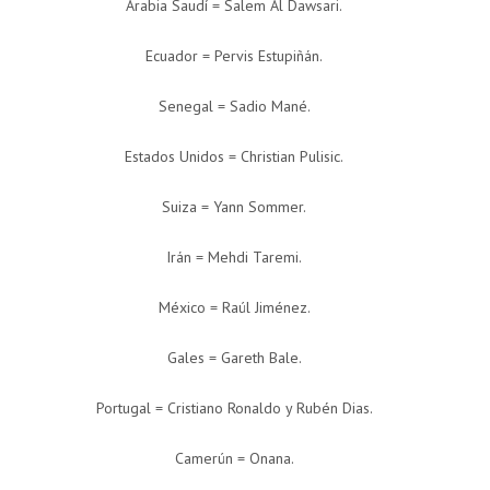
Arabia Saudí = Salem Al Dawsari.
Ecuador = Pervis Estupiñán.
Senegal = Sadio Mané.
Estados Unidos = Christian Pulisic.
Suiza = Yann Sommer.
Irán = Mehdi Taremi.
México = Raúl Jiménez.
Gales = Gareth Bale.
Portugal = Cristiano Ronaldo y Rubén Dias.
Camerún = Onana.