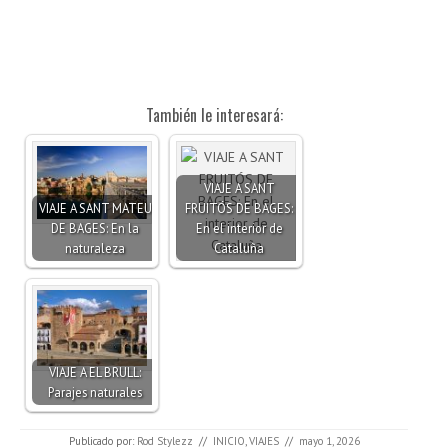
También le interesará:
VIAJE A SANT
VIAJE A SANT MATEU
FRUITÓS DE BAGES:
DE BAGES: En la
En el interior de
naturaleza
Cataluña
VIAJE A EL BRULL:
Parajes naturales
Publicado por:
Rod Stylezz
//
INICIO
,
VIAJES
//
mayo 1, 2026