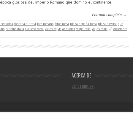
 época gloriosa del Imperio Romano que dominó el continente…
Entrada completa →
liseo roma
,
fontana di trevi
,
foro romano
,
fotos roma
,
plaza españa roma
,
plaza navona
,
que
smo
,
turismo italia
,
turismo roma
,
via corso
,
viajar a roma
,
viaje italia
,
viajes roma
//
diciembre
ACERCA DE
CONTRIBUYE