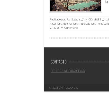
la
Publicado por:
Rod Stylezz
//
INICIO
,
VIAJES
//
co
hacer roma
,
que ver roma
,
reportaje roma
,
roma turi
27, 2013
//
Comentario
CONTACTO
POLÍTICA DE PRIVACIDAD
© 2026
CRITICALANDIA