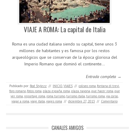
VIAJE A ROMA: La capital de Italia
Roma es una ciudad italiana siendo su capital, tiene unos 3
millones de habitantes y es famosa por los restos
arqueológicos que se conservan de la época gloriosa del
Imperio Romano que dominó el continente…
Entrada completa →
Publicado por:
Rod Stylezz
//
INICIO
,
VIAJES
//
coliseo roma
,
fontana di trevi
,
foro romano
,
fotos roma
,
plaza españa roma
,
plaza navona
,
que hacer roma
,
que
ver roma
,
reportaje roma
,
roma turismo
,
turismo italia
,
turismo roma
,
via corso
,
viajar a roma
,
viaje italia
,
viajes roma
//
diciembre 27, 2013
//
Comentario
CANALES AMIGOS