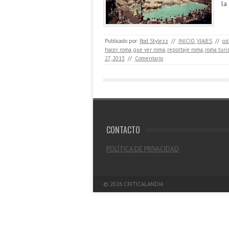
la
Publicado por:
Rod Stylezz
//
INICIO
,
VIAJES
//
co
hacer roma
,
que ver roma
,
reportaje roma
,
roma turi
27, 2013
//
Comentario
CONTACTO
POLÍTICA DE PRIVACIDAD
© 2026
CRITICALANDIA