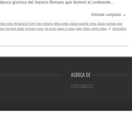
 época gloriosa del Imperio Romano que dominó el continente…
Entrada completa →
liseo roma
,
fontana di trevi
,
foro romano
,
fotos roma
,
plaza españa roma
,
plaza navona
,
que
smo
,
turismo italia
,
turismo roma
,
via corso
,
viajar a roma
,
viaje italia
,
viajes roma
//
diciembre
ACERCA DE
CONTRIBUYE