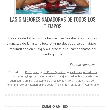
LAS 5 MEJORES NADADORAS DE TODOS LOS
TIEMPOS
Después de haber visto a las mejores tenistas y las mejores
gimnastas de la historia toca el turno del deporte de natación.
Popularizado en el siglo XX gracias a los campeonatos del
mundo que se…
Entrada completa →
Publicado por:
Rod Stylezz
//
DEPORTES
,
INICIO
//
cual es mejor nadadora
historia
,
deporte
,
inge de bruijn
,
janet evans mejor nadadora historia
,
krisztina
egerszegi
,
laure manaudou
,
mejores nadadoras historia
,
natacion
,
natacion
femenina
,
records natacion
,
shane gould
//
diciembre 13, 2013
//
Comentario
CANALES AMIGOS