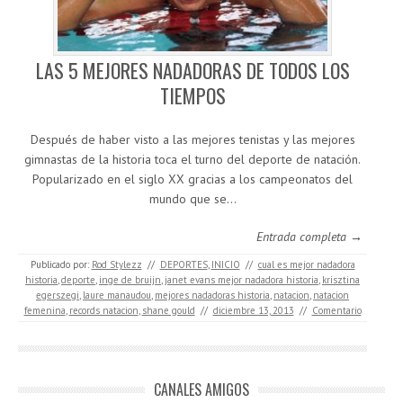
LAS 5 MEJORES NADADORAS DE TODOS LOS
TIEMPOS
Después de haber visto a las mejores tenistas y las mejores
gimnastas de la historia toca el turno del deporte de natación.
Popularizado en el siglo XX gracias a los campeonatos del
mundo que se…
Entrada completa →
Publicado por:
Rod Stylezz
//
DEPORTES
,
INICIO
//
cual es mejor nadadora
historia
,
deporte
,
inge de bruijn
,
janet evans mejor nadadora historia
,
krisztina
egerszegi
,
laure manaudou
,
mejores nadadoras historia
,
natacion
,
natacion
femenina
,
records natacion
,
shane gould
//
diciembre 13, 2013
//
Comentario
CANALES AMIGOS